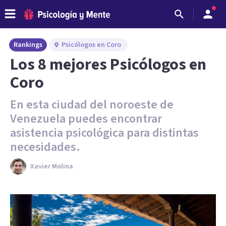
Rankings
Psicólogos en Coro
Los 8 mejores Psicólogos en
Coro
En esta ciudad del noroeste de
Venezuela puedes encontrar
asistencia psicológica para distintas
necesidades.
Xavier Molina