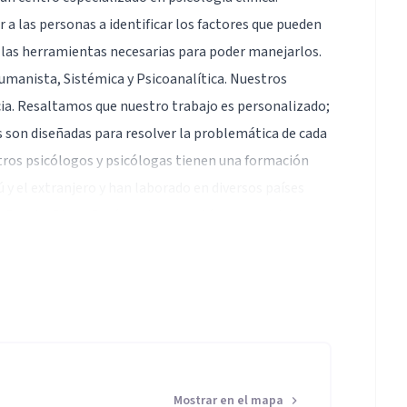
r a las personas a identificar los factores que pueden
 las herramientas necesarias para poder manejarlos.
manista, Sistémica y Psicoanalítica. Nuestros
cia. Resaltamos que nuestro trabajo es personalizado;
os son diseñadas para resolver la problemática de cada
tros psicólogos y psicólogas tienen una formación
 y el extranjero y han laborado en diversos países
 Puerto Rico y Perú por lo que están preparados para
AMIENTO PSICOLÓGICO?
valan nuestras terapias.
 funcionamiento vigentes.
Mostrar en el mapa
 tipo de problemática.