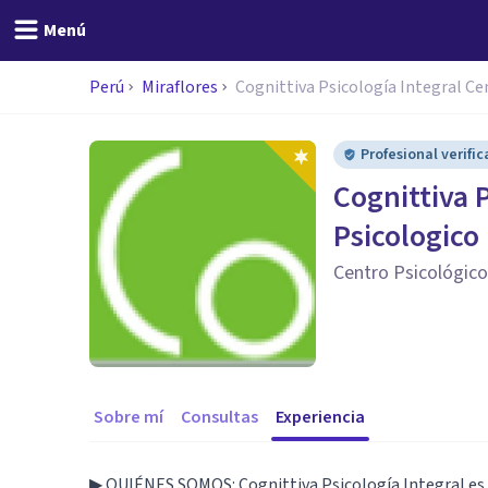
Menú
Perú
Miraflores
Cognittiva Psicología Integral Ce
Profesional verifi
Cognittiva 
Psicologico
Centro Psicológic
Sobre mí
Consultas
Experiencia
▶ QUIÉNES SOMOS: Cognittiva Psicología Integral es u