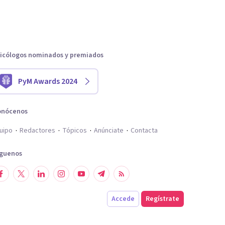
icólogos nominados y premiados
PyM Awards 2024
onócenos
uipo
Redactores
Tópicos
Anúnciate
Contacta
íguenos
Accede
Regístrate