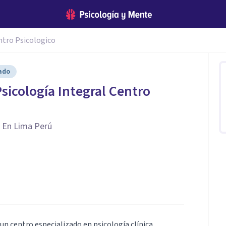
ntro Psicologico
cado
Psicología Integral Centro
o En Lima Perú
n centro especializado en psicología clínica.