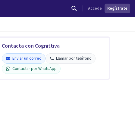
Accede
Regístrate
Contacta con Cognittiva
Enviar un correo
Llamar por teléfono
Contactar por WhatsApp
Cognittiva Psicología Integral
Centro Psicologico
Verificado
Enviar un correo
Llamar por teléfono
Contactar por WhatsApp