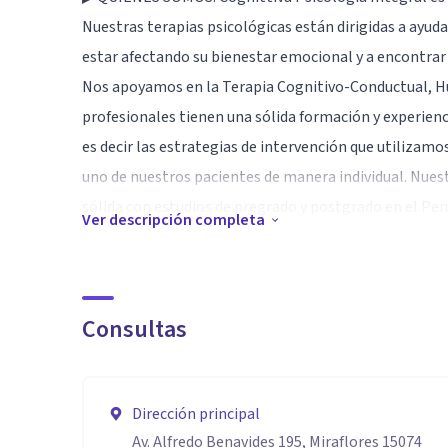
Nuestras terapias psicológicas están dirigidas a ayuda
estar afectando su bienestar emocional y a encontrar
Nos apoyamos en la Terapia Cognitivo-Conductual, Hu
profesionales tienen una sólida formación y experien
es decir las estrategias de intervención que utilizam
uno de nuestros pacientes de manera individual. Nues
sólida con estudios de pregrado y postgrado en el Perú
Ver descripción completa
como: España, Reino Unido, Ecuador, Colombia, EEUU,
brindarte la ayuda profesional que necesitas.
Especialidad
Consultas
▶ ¿POR QUÉ CONFIAR EN NOSOTROS PARA TU TRAT
✓Más de 3 mil personas atendidas de manera exitosa a
✓Somos un centro formal, contamos con licencias de
Dirección principal
Av. Alfredo Benavides 195, Miraflores 15074
✓Contamos con profesionales especializados en cada