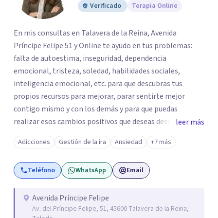
Verificado
Terapia Online
En mis consultas en Talavera de la Reina, Avenida
Príncipe Felipe 51 y Online te ayudo en tus problemas:
falta de autoestima, inseguridad, dependencia
emocional, tristeza, soledad, habilidades sociales,
inteligencia emocional, etc. para que descubras tus
propios recursos para mejorar, parar sentirte mejor
contigo mismo y con los demás y para que puedas
realizar esos cambios positivos que deseas desde hace
leer más
tiempo pero que no sabes cómo llevarlos a cabo. La
Adicciones
Gestión de la ira
Ansiedad
+7 más
primera visita informativa será al 50% y servirá para
conocernos, poder evaluar juntos tus dificultades y hablar
Teléfono
WhatsApp
Email
de un plan de ayuda. Con los datos que me ofrezcas, te
ayudaré a solventar tus dudas, a explicarte en qué
consistirá el tratamiento y te plantearé qué
Avenida Príncipe Felipe
Av. del Príncipe Felipe, 51, 45600 Talavera de la Reina,
herramientas usaremos para resolver las situaciones que