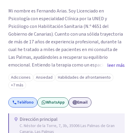
Mi nombre es Fernando Arias. Soy Licenciado en
Psicología con especialidad Clínica por la UNED y
Psicólogo con Habilitación Sanitaria (N.º 4651 del
Gobierno de Canarias). Cuento con una sólida trayectoria
de más de 17 años de experiencia profesional, durante la
cual he tratado a miles de pacientes en mi consulta de
Las Palmas, ayudándoles a recuperar su equilibrio
emocional. Entiendo la terapia como un espacio de
leer más
seguridad y confianza. Por eso, mi prioridad es establecer
Adicciones
Ansiedad
Habilidades de afrontamiento
una conexión genuina contigo, dentro de un ambiente de
+7 más
absoluta empatía y confidencialidad. No me limito a
escuchar; mi objetivo principal es aportar soluciones
Teléfono
WhatsApp
Email
terapéuticas reales. En mi consulta, trabajaremos juntos
no solo para aliviar el malestar presente, sino para que
adquieras nuevos recursos, técnicas y herramientas
Dirección principal
C. Néstor de la Torre, 7, 3b, 35006 Las Palmas de Gran
prácticas. Mi meta es que, al finalizar el proceso, hayas
Canaria, Las Palmas