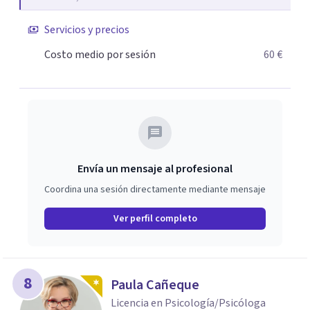
aprendido a manejar tus emociones de forma autónoma y
hayas fomentado tu crecimiento personal para afrontar
Servicios y precios
el futuro con mayor bienestar y fortaleza
Costo medio por sesión
60 €
Envía un mensaje al profesional
Coordina una sesión directamente mediante mensaje
Ver perfil completo
8
Paula Cañeque
Licencia en Psicología/Psicóloga