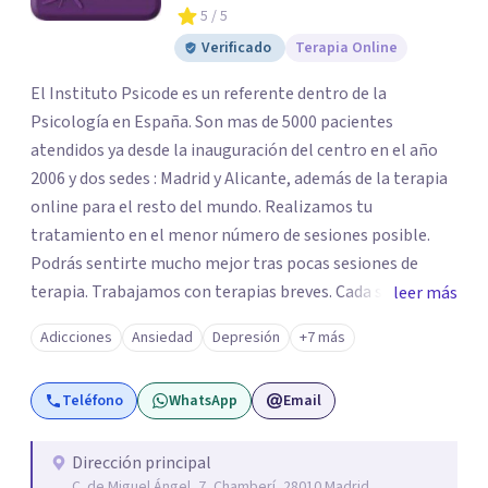
5
/ 5
Verificado
Terapia Online
El Instituto Psicode es un referente dentro de la
Psicología en España. Son mas de 5000 pacientes
atendidos ya desde la inauguración del centro en el año
2006 y dos sedes : Madrid y Alicante, además de la terapia
online para el resto del mundo. Realizamos tu
tratamiento en el menor número de sesiones posible.
Podrás sentirte mucho mejor tras pocas sesiones de
terapia. Trabajamos con terapias breves. Cada sesión de
leer más
terapia te resultará de utilidad y te ayudará a conseguir
Adicciones
Ansiedad
Depresión
+7 más
tus objetivos. Entre nuestras especialidades destaca la
terapia de pareja y sexual, así como el tratamiento de
Teléfono
WhatsApp
Email
problemas emocionales, obsesiones, ansiedad , estrés,
duelos, insomnio y depresión, entre otros. Contamos
además con un servicio de hipnosis regresiva para el
Dirección principal
C. de Miguel Ángel, 7, Chamberí, 28010 Madrid