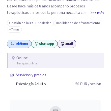
Desde hace más de 8 años acompaño procesos
terapéuticos en los que la persona necesita comprender
leer más
mejor lo que le ocurre, ordenar su mundo emocional y
Gestión de la ira
Ansiedad
Habilidades de afrontamiento
revisar patrones que se repiten en sus relaciones. Trabajo
+7 más
con parejas que sienten distancia, discusiones frecuentes,
falta de confianza, dificultades para expresar lo que
Teléfono
WhatsApp
Email
necesitan o dinámicas que generan desgaste. También
acompaño procesos individuales relacionados con
ansiedad, inseguridad, autoestima, duelo, insomnio y
Online
Terapia online
dificultades emocionales.
Servicios y precios
Psicología Adulto
50
EUR
/ sesión