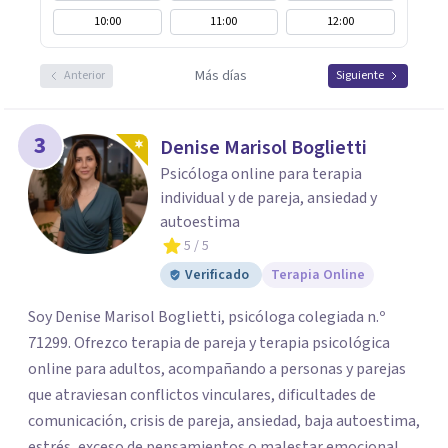
10:00
11:00
12:00
Más días
Anterior
Siguiente
3
Denise Marisol Boglietti
Psicóloga online para terapia
individual y de pareja, ansiedad y
autoestima
5
/ 5
Verificado
Terapia Online
Soy Denise Marisol Boglietti, psicóloga colegiada n.º
71299. Ofrezco terapia de pareja y terapia psicológica
online para adultos, acompañando a personas y parejas
que atraviesan conflictos vinculares, dificultades de
comunicación, crisis de pareja, ansiedad, baja autoestima,
estrés, exceso de pensamientos o malestar emocional.