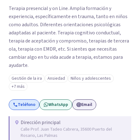
los profesionales que más se ajustan a tus
Terapia presencial y on Line. Amplia formación y
necesidades.
experiencia, específicamente en trauma, tanto en niños
Responder cuestionario
como adultos. Diferentes orientaciones psicológicas
adaptadas al paciente. Terapia cognitivo conductual,
terapia de aceptación y compromiso, terapias de tercera
ola, terapia con EMDR, etc. Si sientes que necesitas
cambiar algo en tu vida acude a terapia, estamos para
ayudarte.
Gestión de la ira
Ansiedad
Niños y adolescentes
+7 más
Teléfono
WhatsApp
Email
Dirección principal
Calle Prof. Juan Tadeo Cabrera, 35600 Puerto del
Rosario, Las Palmas