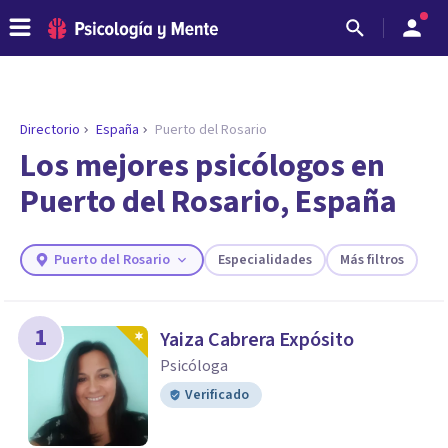
Directorio
España
Puerto del Rosario
Los mejores psicólogos en
Puerto del Rosario, España
Puerto del Rosario
Especialidades
Más filtros
1
Yaiza Cabrera Expósito
ENCONTRAR MI TERAPEUTA
Psicóloga
¿Necesitas ayuda para encontrar el
Verificado
psicólogo adecuado?
Responde a unas breves preguntas y te ofreceremos