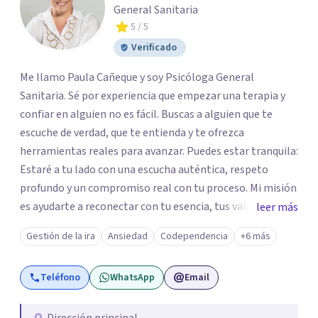
General Sanitaria
5
/ 5
Verificado
Me llamo Paula Cañeque y soy Psicóloga General
Sanitaria. Sé por experiencia que empezar una terapia y
confiar en alguien no es fácil. Buscas a alguien que te
escuche de verdad, que te entienda y te ofrezca
herramientas reales para avanzar. Puedes estar tranquila:
Estaré a tu lado con una escucha auténtica, respeto
profundo y un compromiso real con tu proceso. Mi misión
es ayudarte a reconectar con tu esencia, tus valores y tu
leer más
estilo de vida, dotándote de recursos para fortalecer tu
Gestión de la ira
Ansiedad
Codependencia
+6 más
autoestima y tu bienestar emocional. Me he
especializado en distintas áreas clínicas y he colaborado
Teléfono
WhatsApp
Email
como ponente, docente y en medios de comunicación.
Desde mi web puedes acceder a terapia individual, de
pareja o de adolescentes, y también participar en cursos