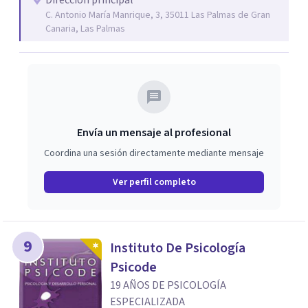
Dirección principal
C. Antonio María Manrique, 3, 35011 Las Palmas de Gran
de crecimiento personal sobre autoestima, gestión
Canaria, Las Palmas
emocional y más. Visítanos en la web y podrás descubrir
todos nuestros servicios.
Envía un mensaje al profesional
Coordina una sesión directamente mediante mensaje
Ver perfil completo
9
Instituto De Psicología
Psicode
19 AÑOS DE PSICOLOGÍA
ESPECIALIZADA