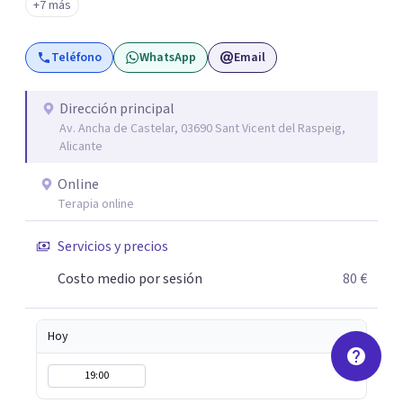
+7 más
del alma orientados al trabajo emocional, la búsqueda de
sentido, el autoconocimiento y la conexión interior. Mi
Teléfono
WhatsApp
Email
objetivo es ayudar a las personas a comprenderse mejor,
encontrar paz interior y desarrollar los recursos
necesarios para vivir con mayor equilibrio y plenitud.
Dirección principal
Av. Ancha de Castelar, 03690 Sant Vicent del Raspeig,
Alicante
Online
Terapia online
Servicios y precios
Costo medio por sesión
80 €
Hoy
19:00