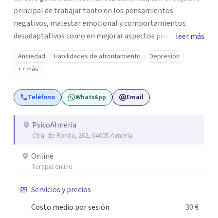
principal de trabajar tanto en los pensamientos
negativos, malestar emocional y comportamientos
desadaptativos como en mejorar aspectos positivos,
leer más
habilidades y desarrollo personal. ¡Tus objetivos son los
Ansiedad
Habilidades de afrontamiento
Depresión
míos y juntos los alcanzaremos!. Mi objetivo principal es
+7 más
que consigas el bienestar y equilibrio que buscas, siendo
consciente de que cada persona es diferente y por ello
Teléfono
WhatsApp
Email
inicialmente realizaremos una adecuada evaluación para
conseguir un tratamiento individualizado y
personalizado. Utilizo diferentes técnicas psicológicas
PsicoAlmería
Ctra. de Ronda, 202, 04005 Almería
aunque mi especialidad es la hipnosis clínica, como
técnica útil en las terapias psicológicas aumentando su
Online
eficacia, reduciendo el tiempo de tratamiento y
Terapia online
consiguiendo cambios positivos desde la primera sesión.
¿Tienes dudas de cómo enfocaré tu problema o situación?
Servicios y precios
Contáctame y te informaré con mucho gusto. Es el
Costo medio por sesión
30 €
momento de dar el paso a una nueva etapa en tu vida.