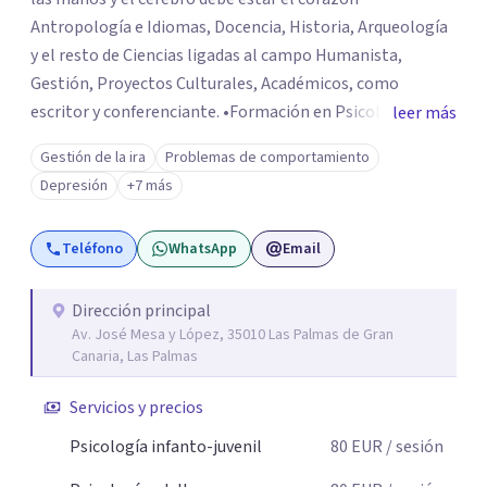
Antropología e Idiomas, Docencia, Historia, Arqueología
y el resto de Ciencias ligadas al campo Humanista,
Gestión, Proyectos Culturales, Académicos, como
escritor y conferenciante. •Formación en Psicología
leer más
Cognitivo-Conductual, Gestalt,
Gestión de la ira
Problemas de comportamiento
Conductista/Experimental, Terapia Sistémica,
Depresión
+7 más
Psychologie des Profondeurs/Psicoanálisis/Analítica, C.
Post-racionalista, Psicología Social y de las
Teléfono
WhatsApp
Email
Organizaciones Español, English, Italiano, Português,
Français
Dirección principal
Av. José Mesa y López, 35010 Las Palmas de Gran
Canaria, Las Palmas
Servicios y precios
Psicología infanto-juvenil
80
EUR
/ sesión