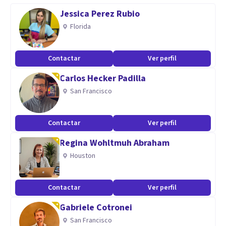
de la Psicología como depresión, ansiedad, estrés,
Jessica Perez Rubio
trastornos de la alimentación y relaciones interpersonales.
Florida
Te apoyamos con diversas terapias, como la psicoterapia
Contactar
Ver perfil
psicoanalítica y la cognitivo conductual.
Carlos Hecker Padilla
San Francisco
Brindamos terapia individual, para adolescentes y de pareja.
Especialidad
Contactar
Ver perfil
Con más de cuatro años de experiencia y cientos de
Regina Wohltmuh Abraham
pacientes atendidos, MisPsicologos es tu mejor opción en
Houston
psicólogos en línea.
Contactar
Ver perfil
Gabriele Cotronei
San Francisco