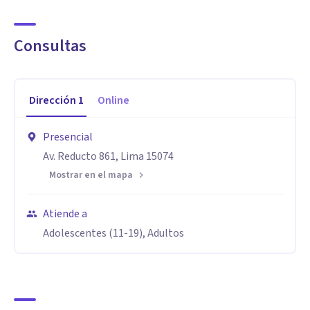
considerando la orientación sexual como un continuo
natural. Asimismo, tengo formación en activación
Consultas
conductual para la depresión, DBT, terapia integral de
parejas y terapia de esquemas.
Dirección
1
Online
Revisa mi guía digital para calmar la mente en mi página
web.
Presencial
Av. Reducto 861, Lima 15074
Mostrar en el mapa
Atiende a
Adolescentes (11-19), Adultos