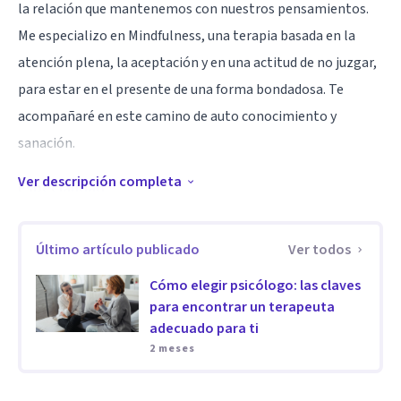
la relación que mantenemos con nuestros pensamientos.
Me especializo en Mindfulness, una terapia basada en la
atención plena, la aceptación y en una actitud de no juzgar,
para estar en el presente de una forma bondadosa. Te
acompañaré en este camino de auto conocimiento y
sanación.
Ver descripción completa
Especialidad
Presencia y aceptación mindful.
Último artículo publicado
Ver todos
Aptitudes
Cómo elegir psicólogo: las claves
Tratamiento para ansiedad y depresión mediante
para encontrar un terapeuta
protocolos basados en Mindfulness. Además, acompaño a
adecuado para ti
minorías estigmatizadas como grupos racializados y
2 meses
personas LGTBIQ+ desde un enfoque afirmativo