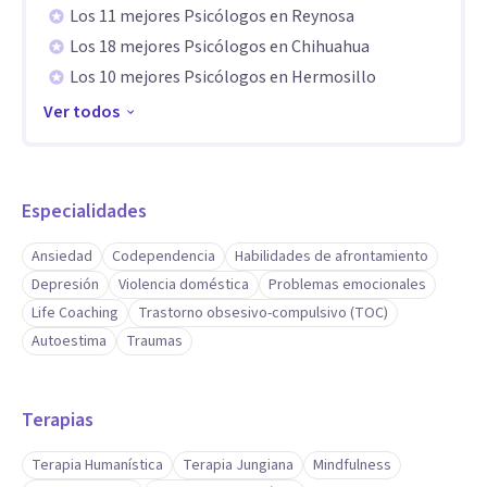
de responsable y expansión. Te invito a vivir un proceso en
Los 11 mejores Psicólogos en Reynosa
el cual además de sanar, te aprenderás a entender mejor.
Los 18 mejores Psicólogos en Chihuahua
Ayudando a que se viva una vida más congruente y alcanzar
Los 10 mejores Psicólogos en Hermosillo
mejores potenciales, así como a llevar una vida desde la
Ver todos
soberanía, des-condicionándote de los traumas adquiridos a
lo largo de tu vida tomando en cuenta tu contexto y como
influye el alrededor (mundo, sistemas, etc.).
Especialidades
Ansiedad
Codependencia
Habilidades de afrontamiento
Depresión
Violencia doméstica
Problemas emocionales
Life Coaching
Trastorno obsesivo-compulsivo (TOC)
Autoestima
Traumas
Terapias
Terapia Humanística
Terapia Jungiana
Mindfulness