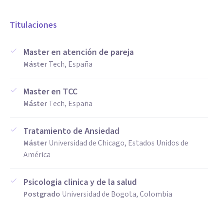
contengo sin apurar, y acompaño sin imponer.
Trabajo con responsabilidad, puntualidad y respeto
Titulaciones
absoluto por cada proceso terapéutico, entendiendo que
cada persona necesita su tiempo, su espacio y su modo.
Master en atención de pareja
Máster
Tech, España
Creo profundamente en el poder del vínculo terapéutico y
Master en TCC
en la posibilidad de sanar cuando nos sentimos escuchados,
Máster
Tech, España
comprendidos y acompañados.
Tratamiento de Ansiedad
✨ Si buscás un espacio profesional, seguro y cálido, estoy
Máster
Universidad de Chicago, Estados Unidos de
acá para vos.
América
Psicologia clinica y de la salud
Postgrado
Universidad de Bogota, Colombia