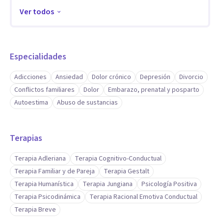
Duelo
Ver todos
Conflictos de pareja
Resolucion de conflictos vinculares
Ansiedad
Especialidades
Depresion
Adicciones
Ansiedad
Dolor crónico
Depresión
Divorcio
Trastornos mentales graves
Conflictos familiares
Dolor
Embarazo, prenatal y posparto
Trastornos de personalidad
Autoestima
Abuso de sustancias
Atiendo adultos y parejas desde el Enfoque Cognitivo
Terapias
Conductual
Terapia Adleriana
Terapia Cognitivo-Conductual
Aptitudes
Terapia Familiar y de Pareja
Terapia Gestalt
Soy psicóloga con enfoque en el acompañamiento
Terapia Humanística
Terapia Jungiana
Psicología Positiva
respetuoso, humano y comprometido. Me caracterizo por
Terapia Psicodinámica
Terapia Racional Emotiva Conductual
ser empática, atenta y cercana: escucho sin juzgar,
Terapia Breve