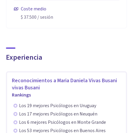
Coste medio
$ 37.500
/ sesión
Me caracterizo por ser una psicóloga cercana con mis
pacientes, en mi abordaje encontrarás una combinación de
empatía y conocimiento que me permite estar disponible
para mis pacientes y así conseguir los objetivos que nos
Experiencia
planteamos al inicio de tu proceso, me considero una
psicóloga cercana y honesta así como también con un
lenguaje que me permita estar cerca del proceso de cada
Reconocimientos a
Maria Daniela Vivas Busani
paciente.
vivas Busani
Rankings
Especialidad
Los 19 mejores Psicólogos en Uruguay
Me especializo en abordaje de
Los 17 mejores Psicólogos en Neuquén
Los 6 mejores Psicólogos en Monte Grande
Autoeatima
Los 53 mejores Psicólogos en Buenos Aires