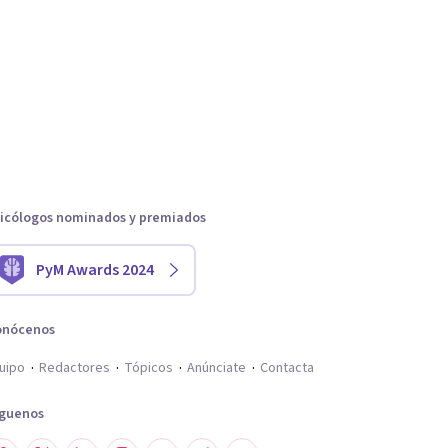
icólogos nominados y premiados
PyM Awards 2024
onócenos
uipo
Redactores
Tópicos
Anúnciate
Contacta
íguenos