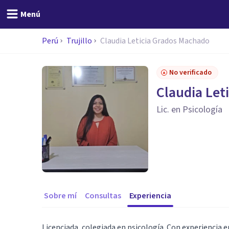
Menú
Perú
Trujillo
Claudia Leticia Grados Machado
No verificado
Claudia Let
Lic. en Psicología
Sobre mí
Consultas
Experiencia
Licenciada, colegiada en psicología. Con experiencia en