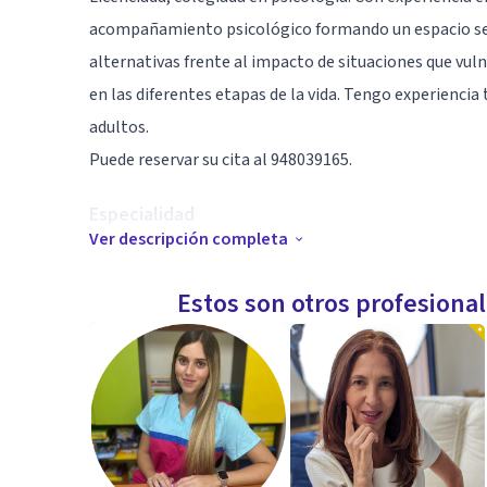
acompañamiento psicológico formando un espacio segu
alternativas frente al impacto de situaciones que vu
en las diferentes etapas de la vida. Tengo experiencia
adultos.
Puede reservar su cita al 948039165.
Especialidad
Ver descripción completa
-Capacidad de motivar y conducir hacia metas comun
- Empatía
Estos son otros profesiona
- Escucha activa
-Capacidad creativa e innovadora
Aptitudes
Formación en Terapia Cognitivo Conductual