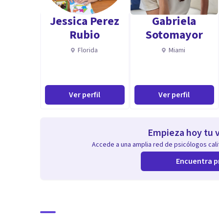
Jessica Perez
Gabriela
Rubio
Sotomayor
Florida
Miami
Ver perfil
Ver perfil
Empieza hoy tu v
Accede a una amplia red de psicólogos calif
Encuentra p