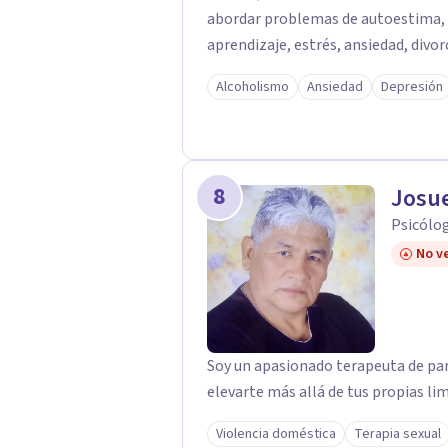
abordar problemas de autoestima,
aprendizaje, estrés, ansiedad, divor
el fin de orientarlos a descubrir y 
Alcoholismo
Ansiedad
Depresión
llevarlos a la cotidianidad. Como profesional cuento con cualidades de escucha
activa, compromiso, respeto, adapt
en mi encontraras la confianza y tr
camino adecuado a la resolución de 
8
Josue
pro de tu bienestar a nivel social e i
Psicólo
No ve
Soy un apasionado terapeuta de par
elevarte más allá de tus propias li
Violencia doméstica
Terapia sexual