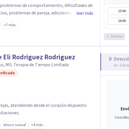
 problemas de comportamiento, dificultades de
13:00
cios, problemas de pareja, adicciones, etc, con
leer más
desarrollar sus potencialidades internas hasta
16:00
+7 más
abilidad al cambio y responsabilidad, por lo que
Anterior
anquilidad necesarias para juntos hallar el
tus conflictos, logrando trabajar en equipo en
 Eli Rodriguez Rodriguez
ndividual.
Direcci
go, MG. Terapia de Tiempo Limitado
Av. César
rificado
ejas, atendiendo desde el corazón dispuesto
Enví
mitaciones.
Coordin
Abuso sexual
+4 más