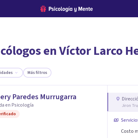
cólogos en Víctor Larco H
encontrar el psicólogo adecuado?
te ofreceremos los profesionales que más se ajustan a tus necesi
lidades
Más filtros
ery Paredes Murrugarra
Direcci
da en Psicología
Jiron Tru
rificado
Servicio
Costo m