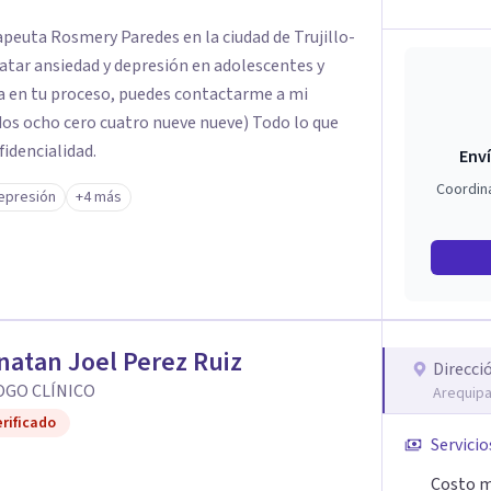
apeuta Rosmery Paredes en la ciudad de Trujillo-
tratar ansiedad y depresión en adolescentes y
ía en tu proceso, puedes contactarme a mi
dos ocho cero cuatro nueve nueve) Todo lo que
idencialidad.
Enví
Coordin
epresión
+4 más
atan Joel Perez Ruiz
Direcci
OGO CLÍNICO
Arequipa
rificado
Servicio
Costo m