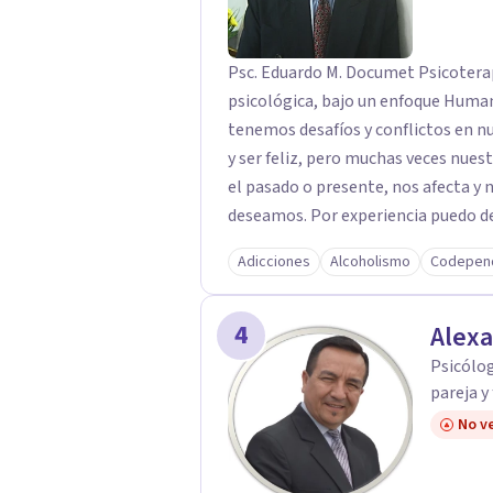
Psc. Eduardo M. Documet Psicoterapeuta, experimentado te brinda ayuda
psicológica, bajo un enfoque Humani
tenemos desafíos y conflictos en nuestra v
y ser feliz, pero muchas veces nuest
el pasado o presente, nos afecta y 
deseamos. Por experiencia puedo de
divina, las cosas en la vida mejora
Adicciones
Alcoholismo
Codepen
personales suficientes para seguir
veces, la falta de ánimo y la fuerza interior suficiente, nos impide con valentía
4
continuar en la solución de nuestr
Alexa
herramientas necesarias para lograrl
Psicólog
moderna podemos contar con profes
pareja y
personas a tener una vida armoniosa, constructiva, duradera y con metas y
No ve
objetivos duraderos, capaces de sopo
Comunícate conmigo al 902 782 285 –