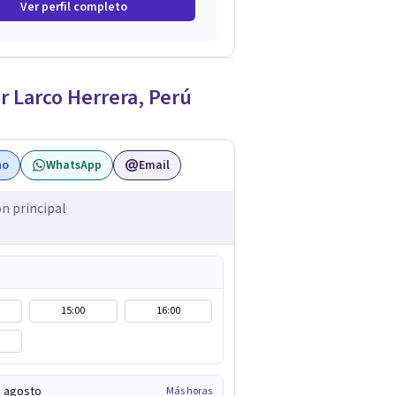
Ver perfil completo
r Larco Herrera
,
Perú
no
WhatsApp
Email
ón principal
15:00
16:00
e agosto
Más horas