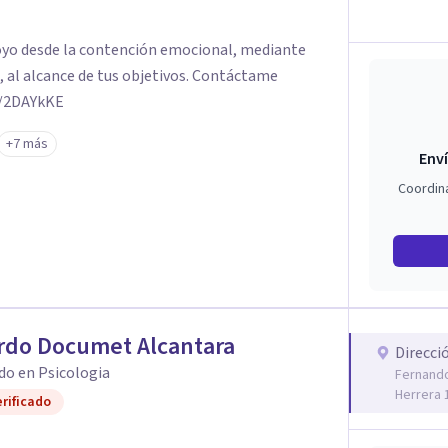
poyo desde la contención emocional, mediante
, al alcance de tus objetivos. Contáctame
ly/2DAYkKE
+7 más
Enví
Coordin
rdo Documet Alcantara
Direcci
do en Psicologia
Fernando
Herrera 
rificado