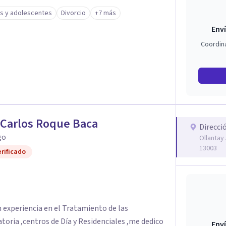
s y adolescentes
Divorcio
+7 más
Enví
Coordin
 Carlos Roque Baca
Direcci
go
Ollantay 
13003
rificado
 experiencia en el Tratamiento de las
toria ,centros de Día y Residenciales ,me dedico
Enví