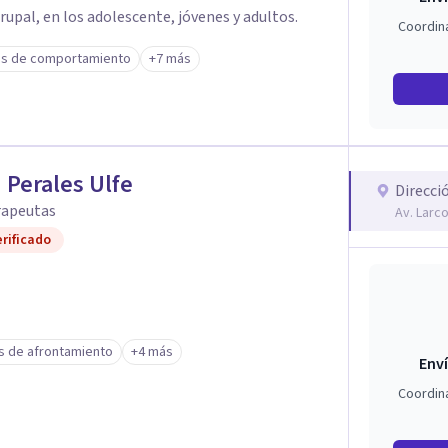
Grupal, en los adolescente, jóvenes y adultos.
Coordin
s de comportamiento
+7 más
 Perales Ulfe
Direcci
rapeutas
Av. Larco
rificado
s de afrontamiento
+4 más
Enví
Coordin