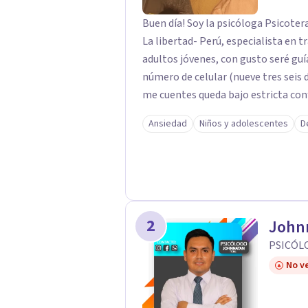
Buen día! Soy la psicóloga Psicoter
La libertad- Perú, especialista en 
adultos jóvenes, con gusto seré gu
número de celular (nueve tres seis 
me cuentes queda bajo estricta conf
Ansiedad
Niños y adolescentes
D
2
Johnn
PSICÓL
No ve