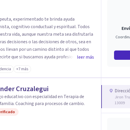
sta, cognitivo conductual y espiritual. Todos
Enví
ida, aunque nuestra meta sea disfrutarla
Coordin
ras decisiones o las decisiones de otros, sea en
nos llevan por un camino distinto al que todos
cirte que si buscamos ayuda profesional y
leer más
n mucho y sobre todo, cuando hay motivos
dencia
+7 más
 adelante e intentarlo una vez más. Muchas
os problemas, debido a que no tuvimos las
nder Cruzalegui
Direcci
o. Gracias a Dios y a la ciencia, en esta época
o educativo con especialidad en Terapia de
Jiron Tru
ionales especializados en ayudar a las
13009
 familia. Coaching para procesos de cambio.
rificado
rtar todo desafío y conflicto de vida.
y concreta una cita, busca ser feliz de una