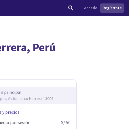
Accede
Regístrate
errera, Perú
dades.
ón principal
jillo, Víctor Larco Herrera 13009
s y precios
edio por sesión
S/ 50