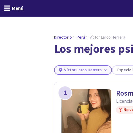
Menú
Directorio
Perú
Víctor Larco Herrera
Los mejores psi
ENCONTRAR MI TERAPEUTA
¿Necesitas ayuda para 
Responde a unas breves preguntas y 
Responder cuestionario
Víctor Larco Herrera
Especia
1
Rosm
Licencia
No ve