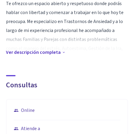
Te ofrezco un espacio abierto y respetuoso donde podrás
hablar con libertad y comenzar a trabajar en lo que hoy te
preocupa. Me especializo en Trastornos de Ansiedad y a lo
largo de mi experiencia profesional he acompañado a
muchas Familias y Parejas con distintas problemáticas
como el manejo del estrés, Autoestima, Gestión de la Ira,
Ver descripción completa
Depresión, Retos en la Crianza, Codependencia, Celos,
entre otros. Cuento con más de 12 años de experiencia en el
área de la Salud mental y he trabajado en distintos
Consultas
contextos clínicos con niños, Adolescentes y Adultos
Especialidad
A lo largo de estos años me conduce una mirada
Online
profesional, ética y comprometida donde la escucha activa y
el respeto son fundamentales. Me gusta estar en formación
Atiende a