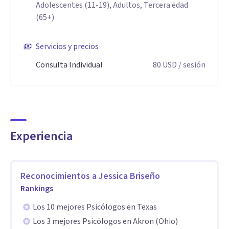
constante aprendiendo cada día acerca de nuevas
Adolescentes (11-19), Adultos, Tercera edad
(65+)
herramientas terapéuticas para así poder servir a cada uno
de mis pacientes de la mejor manera posible adecuándome
Servicios y precios
siempre a sus necesidades
Consulta Individual
80
USD
/ sesión
Aptitudes
Si sientes que es tu momento, estaré encantada de
acompañarte en el camino
Experiencia
Reconocimientos a
Jessica Briseño
Rankings
Los 10 mejores Psicólogos en Texas
Los 3 mejores Psicólogos en Akron (Ohio)