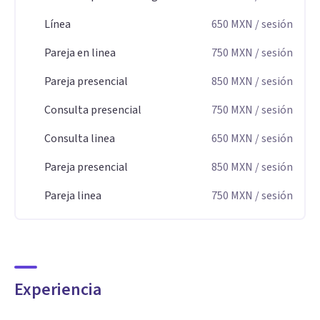
Ciudad de México como la Facultad de psicología (UNAM),
Universidad Iberoamericana (IBERO), Sociedad
Línea
650
MXN
/ sesión
Psicoanalítica Mexicana(SPM) y Asociación Mexicana para la
Pareja en linea
750
MXN
/ sesión
Práctica, Investigación y Enseñanza de Psicoanálisis
Pareja presencial
850
MXN
/ sesión
(AMPIEP).
Consulta presencial
750
MXN
/ sesión
Consulta linea
650
MXN
/ sesión
Pareja presencial
850
MXN
/ sesión
Pareja linea
750
MXN
/ sesión
Experiencia