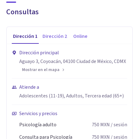
emociones, dependencia emocional, crisis personales,
Consultas
ataques de pánico, nos adaptámos a cada proceso.
Atendemos a adolescentes, adultos y parejas y ofrecemos
Dirección
1
Dirección
2
Online
orientación a padres de familia.
Dirección principal
Buscamos que encuentres un espacio de escucha
Aguayo 3, Coyoacán, 04100 Ciudad de México, CDMX
profesional, cercano e inclusivo, donde puedas sentirte en
Mostrar en el mapa
confianza. Tenemos experiencia en el acompañamiento a la
comunidad LGBTQ+.
Atiende a
Adolescentes (11-19), Adultos, Tercera edad (65+)
Sesiones presenciales y en línea, según lo que necesites.
Servicios y precios
Aptitudes
Psicología adulto
750
MXN
/ sesión
Nos hemos formado en reconocidas Universidades de la
Consulta para Psicología
750
MXN
/ sesión