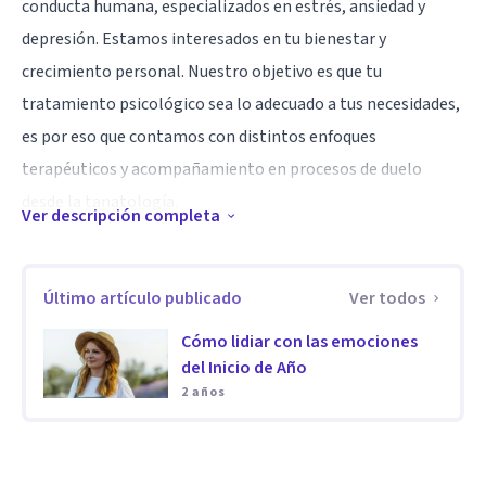
conducta humana, especializados en estrés, ansiedad y
depresión. Estamos interesados en tu bienestar y
crecimiento personal. Nuestro objetivo es que tu
tratamiento psicológico sea lo adecuado a tus necesidades,
es por eso que contamos con distintos enfoques
terapéuticos y acompañamiento en procesos de duelo
desde la tanatología.
Ver descripción completa
Especialidad
En Interven Psicología somos un equipo de psicólogos con
Último artículo publicado
Ver todos
más de 15 años acompañando a personas en momentos de
Cómo lidiar con las emociones
ansiedad, estrés, depresión y crisis emocionales.
del Inicio de Año
2 años
Trabajamos también temas como autoestima,
separaciones, duelos, conflictos familiares y manejo de