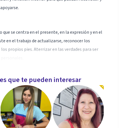
oapoyarse.
 que se centra en el presente, en la expresión y en el
te en el trabajo de actualizarse, reconocer los
los propios pies. Aterrizar en las verdades para ser
 personales.
les que te pueden interesar
ndo siendo auténticas. Eso implica despojarse de
y las resistencias que nos impiden ser nosotros mismos,
an quedado inconclusos para poder ir hacia lo grande y
suntos y asumirse completos integrando el plano