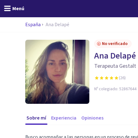
Menú
España
Ana Delapé
No verificado
Ana Delapé
Terapeuta Gestalt
(
26
)
Nº colegiado:
52867644
Sobre mí
Experiencia
Opiniones
Busco acompañar a las personas en un proceso de revis