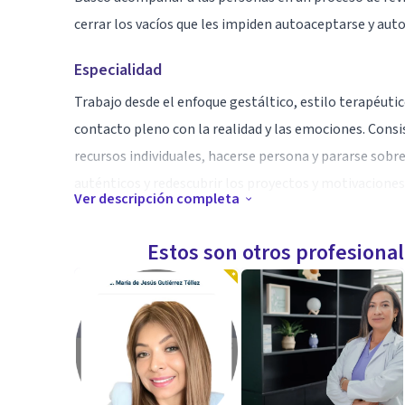
cerrar los vacíos que les impiden autoaceptarse y aut
Especialidad
Trabajo desde el enfoque gestáltico, estilo terapéutico
contacto pleno con la realidad y las emociones. Consis
recursos individuales, hacerse persona y pararse sobre 
auténticos y redescubrir los proyectos y motivaciones
Ver descripción completa
Aptitudes
Estos son otros profesiona
Trabajo para que las personas se relacionen con el mu
ideas limitantes y creencias; identificar las excusas 
reconocer nuestra fuerza vital y cerrar procesos que h
lo trascendente. Actualizarse frente a los propios a
mental, emocional, instintual, corporal y espiritual.