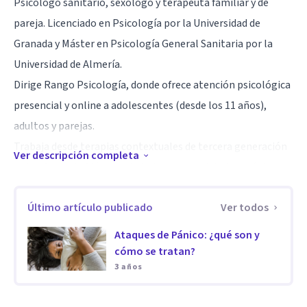
Psicólogo sanitario, sexólogo y terapeuta familiar y de
pareja. Licenciado en Psicología por la Universidad de
Granada y Máster en Psicología General Sanitaria por la
Universidad de Almería.
Dirige Rango Psicología, donde ofrece atención psicológica
presencial y online a adolescentes (desde los 11 años),
adultos y parejas.
Trabaja desde terapias contextuales de tercera generación
Ver descripción completa
y el enfoque de Diálogos Abiertos, un modelo terapéutico
con amplia trayectoria internacional. Destaca por crear un
Último artículo publicado
Ver todos
vínculo terapéutico cercano y eficaz, utilizando
herramientas prácticas y metáforas que facilitan la
Ataques de Pánico: ¿qué son y
comprensión y el cambio.
cómo se tratan?
3 años
Sus procesos terapéuticos suelen ser eficientes y
focalizados, adaptados a las necesidades de cada persona y