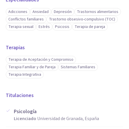
espacios seguros de diálogo que facilitan cambios
profundos y sostenibles.
Adicciones
Ansiedad
Depresión
Trastornos alimentarios
Conflictos familiares
Trastorno obsesivo-compulsivo (TOC)
Terapia sexual
Estrés
Psicosis
Terapia de pareja
Terapias
Terapia de Aceptación y Compromiso
Terapia Familiar y de Pareja
Sistemas Familiares
Terapia Integrativa
Titulaciones
Psicología
Licenciado
Universidad de Granada, España