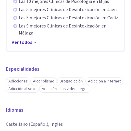
Las 10 mejores Clínicas de Psicología en Mijas
Reservado y bien comunicado.
Las 5 mejores Clínicas de Desintoxicación en Jaén
La privacidad es una de las señas de MonteAlminara. A sólo
Las 5 mejores Clínicas de Desintoxicación en Cádiz
Las 9 mejores Clínicas de Desintoxicación en
25 minutos de Málaga capital, MonteAlminara es un balcón
Málaga
al mar Mediterráneo entre almendros y vides.
Ver todos
Atención individualizada.
Trato personalizado a los pacientes y sus familiares con
Especialidades
atención 24/7/365.
Adicciones
Alcoholismo
Drogadicción
Adicción a internet
Alto nivel de recuperación.
Adicción al sexo
Adicción a los videojuegos
Una tasa de recuperación del 86% avala los más de 10 años
de trayectoria profesional de MonteAlminara.
Idiomas
Apoyo de centros ambulatorios en Málaga:
Castellano (Español), Inglés