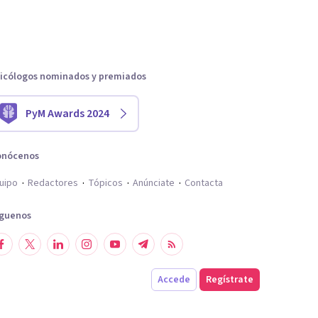
icólogos nominados y premiados
PyM Awards 2024
onócenos
uipo
Redactores
Tópicos
Anúnciate
Contacta
íguenos
Accede
Regístrate