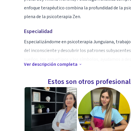
enfoque terapéutico combina la profundidad de la psic
plena de la psicoterapia Zen.
Especialidad
Especializándome en psicoterapia Junguiana, trabajo 
del inconsciente y descubrir los patrones subyacentes q
sueños, los arquetipos y los símbolos, ayudamos a des
Ver descripción completa
un mayor autoconocimiento y crecimiento personal.Be
Estos son otros profesiona
✨ Reducción del estrés y la ansiedad
✨ Superación de la depresión y la falta de energía
✨ Mayor claridad mental y enfoque
✨ Desarrollo de una relación más saludable contigo 
✨ Descubrimiento de la calma y la serenidad interior