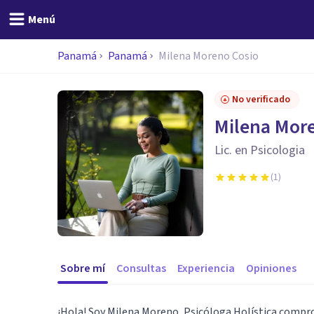
Menú
Panamá
Panamá
Milena Moreno Cosio
No verificado
Milena Mor
Lic. en Psicologia
(
1
)
Sobre mí
Consultas
Experiencia
Opiniones
¡Hola! Soy Milena Moreno, Psicóloga Holística compro