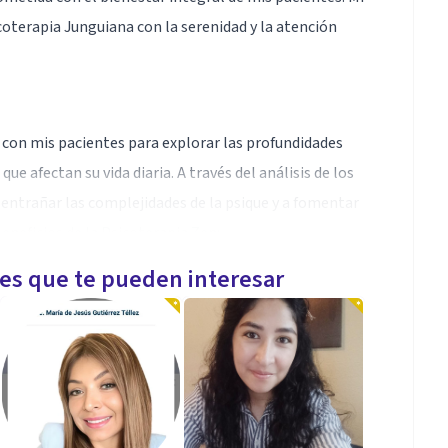
oterapia Junguiana con la serenidad y la atención
con mis pacientes para explorar las profundidades
ue afectan su vida diaria. A través del análisis de los
entrañar las complejidades de la psique y a fomentar
neficios de la Psicoterapia Zen:
les que te pueden interesar
mismo y con los demás