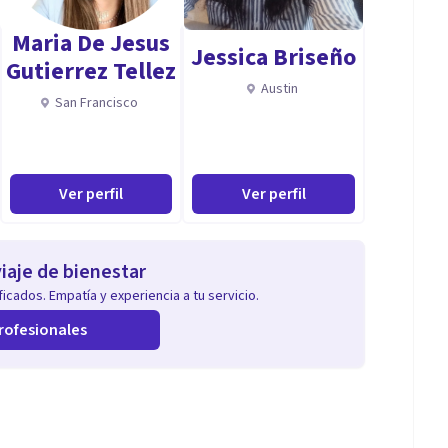
Maria De Jesus
nes alimenticios y distorsiones del cuerpo, mi
Jessica Briseño
Gutierrez Tellez
de vida. Trabajo en colaboración con mis pacientes
Austin
San Francisco
 con su cuerpo y su mente. Juntos exploramos las
desarrollamos estrategias para superarlos,
Ver perfil
Ver perfil
iaje de bienestar
icados. Empatía y experiencia a tu servicio.
rofesionales