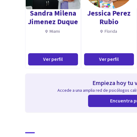
Aptitudes
Sandra Milena
Jessica Perez
Como acompañante de personas que luchan con desórde
Jimenez Duque
Rubio
objetivo va más allá de simplemente cambiar hábitos 
Miami
Florida
para cultivar una relación más saludable y compasiva
raíces emocionales de sus trastornos alimenticios y 
promoviendo la autoaceptación y la autoestima.
Ver perfil
Ver perfil
Empieza hoy tu v
Accede a una amplia red de psicólogos calif
Encuentra p