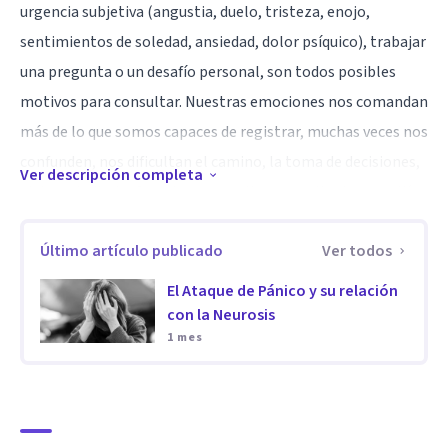
urgencia subjetiva (angustia, duelo, tristeza, enojo,
sentimientos de soledad, ansiedad, dolor psíquico), trabajar
una pregunta o un desafío personal, son todos posibles
motivos para consultar. Nuestras emociones nos comandan
más de lo que somos capaces de registrar, muchas veces nos
confunden, nos dificultan el camino, la toma de decisiones,
Ver descripción completa
el devenir diario. Cuando nos resultan avasallantes, es allí
donde nuestra psiquis puede desbordar y manifestar
Último artículo publicado
Ver todos
síntomas que hasta el momento no interferían con nuestra
vida cotidiana, pero, no obstante, estaban gestándose en
El Ataque de Pánico y su relación
nuestro interior. No esperes a que tu cuerpo hable
con la Neurosis
1 mes
enfermándose. . Gestionar las emociones es salud mental y
cuidar tu mente es tan importante como cuidar tu cuerpo.
Especialidad