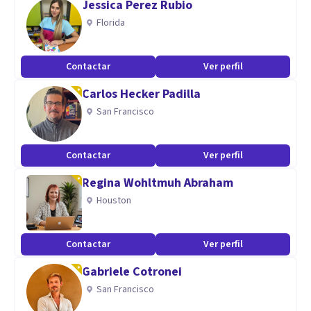
Jessica Perez Rubio
Tengo experiencia con consultantes adolescentes (desde
Florida
los 13 años) y adultxs que presentan trastorno límite de
personalidad (TLP), desregulación emocional (DRE),
Contactar
Ver perfil
trastorno de la conducta alimentaria (TCA), riesgo suicida,
Carlos Hecker Padilla
depresión, ansiedad, duelo y dificultades relacionadas con la
San Francisco
diversidad sexual.
Contactar
Ver perfil
Regina Wohltmuh Abraham
Houston
Contactar
Ver perfil
Gabriele Cotronei
San Francisco