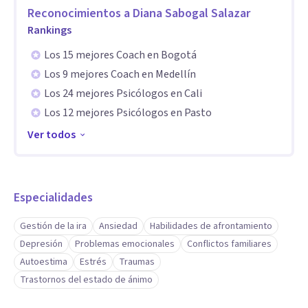
concreta hacia tu bienestar.
Reconocimientos a
Diana Sabogal Salazar
Tengo bastante experiencia en trastornos de ánimo como
Rankings
ansiedad y depresión, trastornos de dependencia y
Los 15 mejores Coach en Bogotá
codependencia emocional y relaciones tóxicas.
Los 9 mejores Coach en Medellín
Conmigo tendrás un espacio cálido, seguro y sin juicios
Los 24 mejores Psicólogos en Cali
donde podrás ser escuchado con empatía y dedicación.
Los 12 mejores Psicólogos en Pasto
Juntos exploraremos tus emociones y los obstáculos que
Ver todos
estás enfrentando, encontrando las respuestas y
herramientas necesarias para que puedas recuperar tu
tranquilidad y empezar a construir una vida más plena. Mis
Especialidades
terapias están enfocadas en reemplazar la ansiedad y la
Gestión de la ira
Ansiedad
Habilidades de afrontamiento
confusión por autoconfianza y calma interior, ayudándote a
Depresión
Problemas emocionales
Conflictos familiares
reconstruir tu autoestima.
Autoestima
Estrés
Traumas
Te garantizo que si te decides a dar el primer paso y te
Trastornos del estado de ánimo
contactas conmigo, la satisfacción de haber iniciado tu