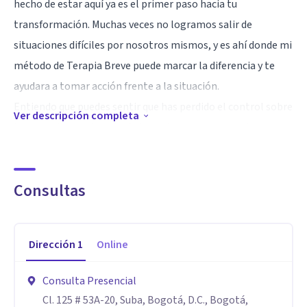
hecho de estar aquí ya es el primer paso hacia tu
transformación. Muchas veces no logramos salir de
situaciones difíciles por nosotros mismos, y es ahí donde mi
método de Terapia Breve puede marcar la diferencia y te
ayudara a tomar acción frente a la situación.
Entiendo que puedes sentir que has perdido el control sobre
Ver descripción completa
tus emociones y tu vida. Quiero ofrecerte un espacio seguro
donde serás escuchado con respeto, dedicación y
compromiso. Juntos encontraremos las respuestas y el
Consultas
camino para que puedas recuperar la paz interior que tanto
necesitas.
Mis terapias, ya sean virtuales o presenciales, están
Dirección
1
Online
diseñadas para reemplazar el apego, la tristeza, la
ansiedad, la confusión y la indecisión, por convicción, amor y
Consulta Presencial
tranquilidad. Te acompañaré en un proceso de
Cl. 125 # 53A-20, Suba, Bogotá, D.C., Bogotá,