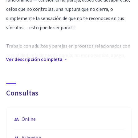
funcionando — tensión en la pareja, deseo que desapareció,
celos que no controlas, una ruptura que no cierra, o
simplemente la sensación de que no te reconoces en tus
vínculos — esto puede ser para ti.
Trabajo con adultos y parejas en procesos relacionados con
sexualidad, relaciones de pareja, no monogamias, apego,
Ver descripción completa
comunicación, intimidad y deseo erótico. También
acompaño la regulación emocional cuando las relaciones se
vuelven el epicentro del malestar.
Consultas
Especialidad
Trabajo con adultos y parejas en procesos relacionados con
sexualidad, relaciones de pareja, no monogamias, apego,
Online
comunicación, intimidad y deseo erótico. También
acompaño la regulación emocional cuando las relaciones se