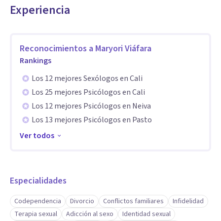
Experiencia
alegre — hace que hablar de lo más íntimo se sienta menos
pesado de lo que esperaban.
Reconocimientos a
Maryori Viáfara
Postergar el malestar agota. El miedo a empezar terapia
Rankings
no se compara con seguir cargando esto solx. Si ya lo
Los 12 mejores Sexólogos en Cali
intentaste sin acompañamiento y no funcionó, quizás es
Los 25 mejores Psicólogos en Cali
momento de hacerlo diferente. Podemos tener una primera
Los 12 mejores Psicólogos en Neiva
sesión para conocernos y ver si puedo ayudarte.
Los 13 mejores Psicólogos en Pasto
Ver todos
Especialidades
Codependencia
Divorcio
Conflictos familiares
Infidelidad
Terapia sexual
Adicción al sexo
Identidad sexual