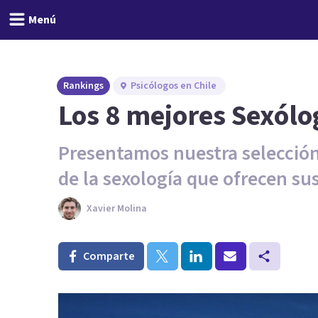
Menú
Rankings
Psicólogos en Chile
Los 8 mejores Sexólo
Presentamos nuestra selección 
de la sexología que ofrecen sus
Xavier Molina
Comparte