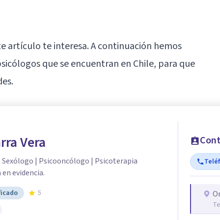
te artículo te interesa. A continuación hemos
psicólogos que se encuentran en Chile, para que
des.
rra Vera
Cont
| Sexólogo | Psicooncólogo | Psicoterapia
Telé
 en evidencia.
ficado
5
O
Te