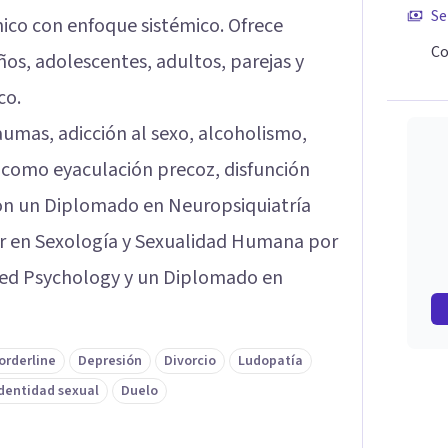
Se
nico con enfoque sistémico. Ofrece
Co
ños, adolescentes, adultos, parejas y
co.
aumas, adicción al sexo, alcoholismo,
 como eyaculación precoz, disfunción
 con un Diplomado en Neuropsiquiatría
ter en Sexología y Sexualidad Humana por
lied Psychology y un Diplomado en
orderline
Depresión
Divorcio
Ludopatía
dentidad sexual
Duelo