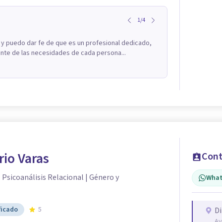
1
/
4
y puedo dar fe de que es un profesional dedicado,
te de las necesidades de cada persona...
rio Varas
Cont
| Psicoanálisis Relacional | Género y
What
ficado
5
Di
Av