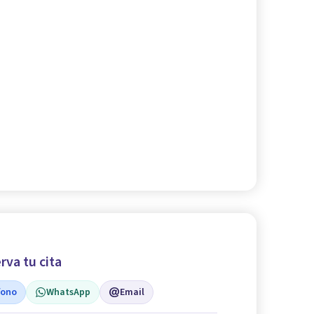
rva tu cita
fono
WhatsApp
Email