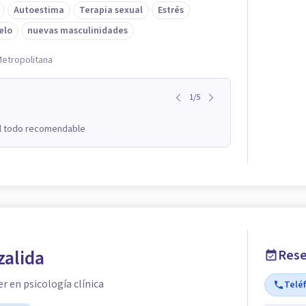
Autoestima
Terapia sexual
Estrés
elo
nuevas masculinidades
Metropolitana
1
/
5
el todo recomendable
zalida
Rese
r en psicología clínica
Telé