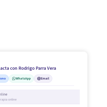
acta con Rodrigo Parra Vera
fono
WhatsApp
Email
nline
rapia online