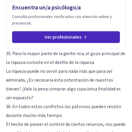
timidez, la rebeldía o dificultades escolares, así como a
Encuentra un/a psicólogo/a
padres que buscan orientación y pautas claras para educar
sin perder la paciencia ni el control. Si estás listo para dar el
Consulta profesionales verificados con atención online y
primer paso hacia una convivencia familiar más armoniosa,
presencial.
agenda tu sesión y empecemos a trabajar juntos.
Ver profesionales
35. Para la mayor parte de la gente rica, el gozo principal de
la riqueza consiste en el desfile de la riqueza.
La riqueza puede no servir para nada más que para ser
admirada, ¿Es necesaria esta ostentación de nuestros
bienes? ¿Vale la pena comprar algo cuya única finalidad es
ser expuesto?
36. En todos estos conflictos los patronos pueden resistir
durante mucho más tiempo.
El hecho de poseer el control de ciertos recursos, nos puede