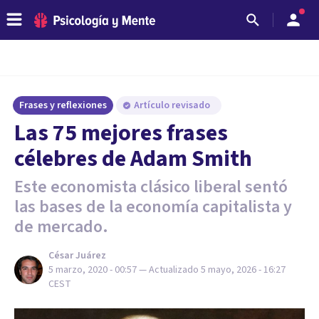
Frases y reflexiones
Artículo revisado
Las 75 mejores frases
célebres de Adam Smith
Este economista clásico liberal sentó
las bases de la economía capitalista y
de mercado.
César Juárez
5 marzo, 2020 - 00:57
— Actualizado
5 mayo, 2026 - 16:27
CEST