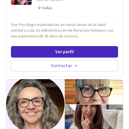
herramientas prácticas para navegar la vida familiar con amor,
Dallas
límites sanos, serenidad y propósito. Trabajo desde una
mirada integral donde la mente, las emociones, la historia
familiar y la fe se encuentran para crear procesos
Soy Psicólogo especialistas en varias áreas de la salud
terapéuticos transformadores, cálidos y profundamente
mental y Lcda. En Administración de Recursos Humanos con
humanos. Te acompaño a encontrar claridad, paz y propósito
una experiencia de 45 años de servicio.
en cada etapa de tu vida.
Ver perfil
Contactar