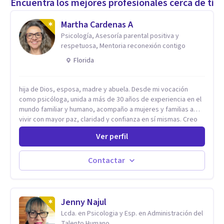
Encuentra los mejores profesionales cerca de ti
Martha Cardenas A
Psicología, Asesoría parental positiva y
respetuosa, Mentoria reconexión contigo
Florida
hija de Dios, esposa, madre y abuela. Desde mi vocación
como psicóloga, unida a más de 30 años de experiencia en el
mundo familiar y humano, acompaño a mujeres y familias a
vivir con mayor paz, claridad y confianza en sí mismas. Creo
profundamente que la vida está hecha de etapas, y que cada
Ver perfil
ciclo —personal, emocional, espiritual y familiar— trae
oportunidades de crecimiento. Por eso utilizo una
combinación de psicología positiva, enfoque humanista,
Contactar
herramientas contemporáneas de bienestar mental y
espiritualidad, para que puedas recorrer tu propio camino
sintiéndote sostenida, acompañada y más segura de quién
eres. Mi misión es ayudarte a ordenar tu mundo interior, sanar
Jenny Najul
lo que aún pesa, fortalecer tu autoestima, transformar la
Lcda. en Psicologia y Esp. en Administración del
relación contigo misma y con quienes amas, y enseñarte
Talento Humano