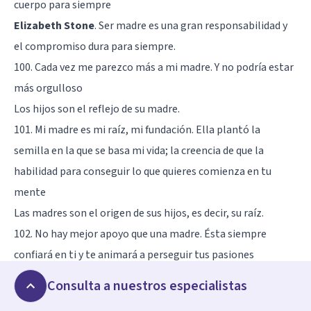
cuerpo para siempre
Elizabeth Stone
. Ser madre es una gran responsabilidad y
el compromiso dura para siempre.
100. Cada vez me parezco más a mi madre. Y no podría estar
más orgulloso
Los hijos son el reflejo de su madre.
101. Mi madre es mi raíz, mi fundación. Ella plantó la
semilla en la que se basa mi vida; la creencia de que la
habilidad para conseguir lo que quieres comienza en tu
mente
Las madres son el origen de sus hijos, es decir, su raíz.
102. No hay mejor apoyo que una madre. Ésta siempre
confiará en ti y te animará a perseguir tus pasiones
Mandy Moore
. Las madres son el mejor apoyo que tenemos.
Consulta a nuestros especialistas
103. Deja de buscar alguien que te quiera para siempre y no