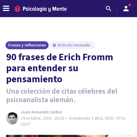
Frases y reflexiones
Artículo revisado
90 frases de Erich Fromm
para entender su
pensamiento
Una colección de citas célebres del
psicoanalista alemán.
Juan Armando Corbin
19 octubre, 2016 - 20:30
— Actualizado
1 abril, 2026 - 07:52
CEST