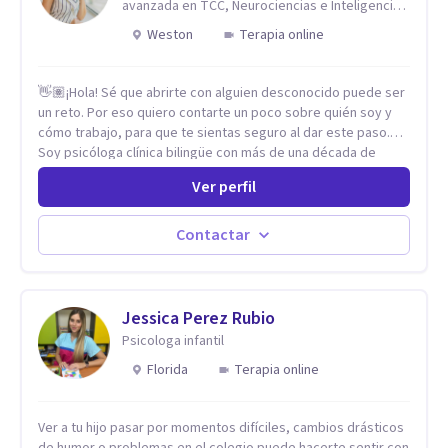
avanzada en TCC, Neurociencias e Inteligencia
Emocional.
Weston
Terapia online
👋🏽¡Hola! Sé que abrirte con alguien desconocido puede ser
un reto. Por eso quiero contarte un poco sobre quién soy y
cómo trabajo, para que te sientas seguro al dar este paso.
Soy psicóloga clínica bilingüe con más de una década de
experiencia. He dictado conferencias, escrito artículos y
Ver perfil
ejercido como profesora universitaria. Un dato curioso: he
vivido en varios países y conozco de primera mano lo que
significa ser migrante, adaptarse a los cambios y empezar de
Contactar
nuevo.
Jessica Perez Rubio
Psicologa infantil
Florida
Terapia online
Ver a tu hijo pasar por momentos difíciles, cambios drásticos
de humor o problemas en el colegio puede hacerte sentir con