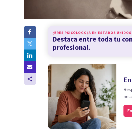
¿ERES PSICÓLOGO/A EN
ESTADOS UNIDOS
Destaca entre toda tu c
profesional.
En
Resp
nece
En