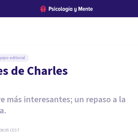
uipo editorial
es de Charles
re más interesantes; un repaso a la
a.
06:05
CEST