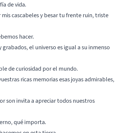
ía de vida.
mis cascabeles y besar tu frente ruin, triste
debemos hacer.
 grabados, el universo es igual a su inmenso
able de curiosidad por el mundo.
vuestras ricas memorias esas joyas admirables,
tor son invita a apreciar todos nuestros
ierno, qué importa.
hacemos en esta tierra.