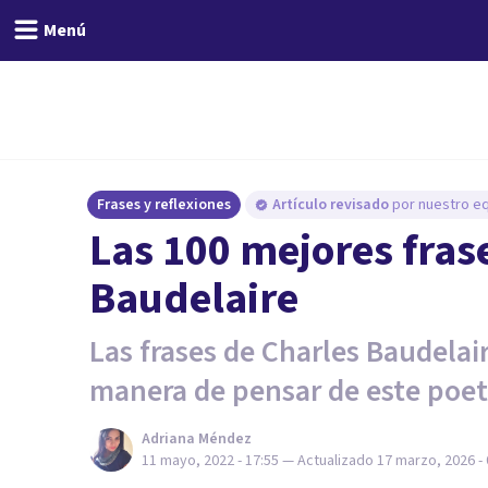
Menú
Frases y reflexiones
Artículo revisado
por nuestro eq
Las 100 mejores fras
Baudelaire
Las frases de Charles Baudelai
manera de pensar de este poet
Adriana Méndez
11 mayo, 2022 - 17:55
— Actualizado
17 marzo, 2026 - 