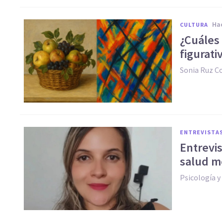
h
CULTURA
¿Cuáles 
figurati
Sonia Ruz 
ENTREVISTA
Entrevis
salud m
Psicología 