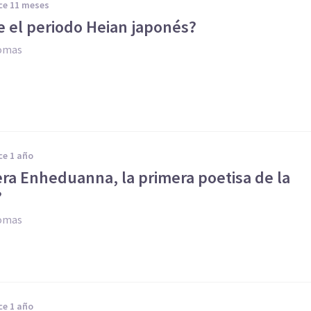
ace 11 meses
e el periodo Heian japonés?
Comas
ace 1 año
era Enheduanna, la primera poetisa de la
?
Comas
ace 1 año