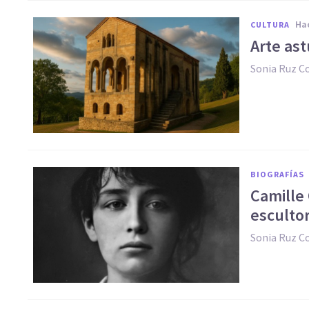
h
CULTURA
Arte ast
Sonia Ruz 
BIOGRAFÍAS
Camille 
escultor
Sonia Ruz 