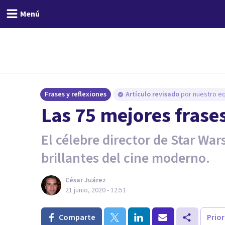
Menú
Frases y reflexiones
Artículo revisado
por nuestro eq
Las 75 mejores frase
El célebre director de Star Wa
brillantes del cine moderno.
César Juárez
21 junio, 2020 - 12:51
Comparte
Prio