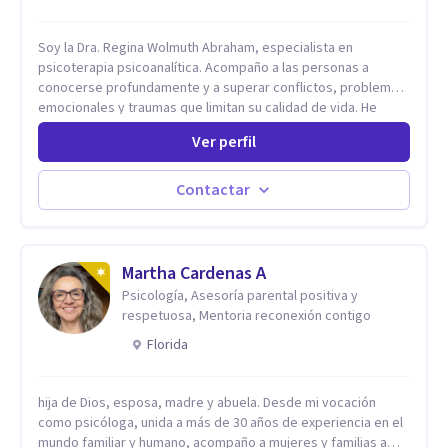
Soy la Dra. Regina Wolmuth Abraham, especialista en
psicoterapia psicoanalítica. Acompaño a las personas a
conocerse profundamente y a superar conflictos, problemas
emocionales y traumas que limitan su calidad de vida. He
trabajado en reconocidas instituciones como el Hospital
Ver perfil
Psiquiátrico San Rafael, Instituto Psiquiátrico MENDAO, San
Bernardino, Hospital Psiquiátrico Infantil y el Centro de
Integración Juvenil. Además, tuve el privilegio de colaborar
Contactar
en comunidades como Olivar del Conde y Xochimilco, lo que
me permitió conocer diversas realidades y necesidades.
Martha Cardenas A
Psicología, Asesoría parental positiva y
respetuosa, Mentoria reconexión contigo
Florida
hija de Dios, esposa, madre y abuela. Desde mi vocación
como psicóloga, unida a más de 30 años de experiencia en el
mundo familiar y humano, acompaño a mujeres y familias a