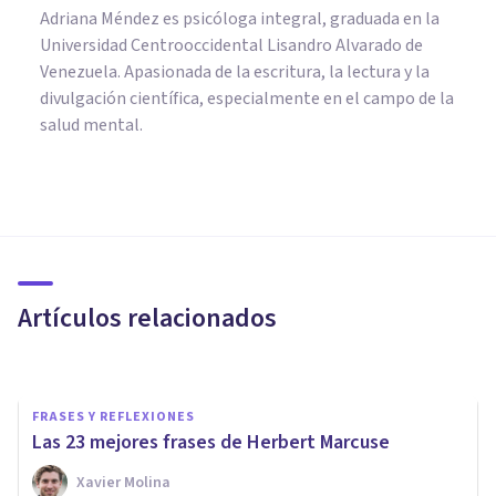
Adriana Méndez es psicóloga integral, graduada en la
Universidad Centrooccidental Lisandro Alvarado de
Venezuela. Apasionada de la escritura, la lectura y la
divulgación científica, especialmente en el campo de la
salud mental.
FRASES Y REFLEXIONES
Las 65 mejores frases célebres
de Gilles Deleuze
Artículos relacionados
César Juárez
FRASES Y REFLEXIONES
Las 23 mejores frases de Herbert Marcuse
Xavier Molina