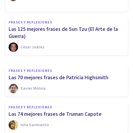
FRASES Y REFLEXIONES
Las 60 mejores frases de
FRASES Y REFLEXIONES
Fernando Pessoa, el poeta
Las 125 mejores frases de Sun Tzu (El Arte de la
portugués
Guerra)
César Juárez
Xavier Molina
FRASES Y REFLEXIONES
Las 70 mejores frases de Patricia Highsmith
Xavier Molina
FRASES Y REFLEXIONES
Las 74 mejores frases de Truman Capote
Isha Sarmiento