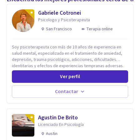
Gabriele Cotronei
Psicologo y Psicoterapeuta
San Francisco
Terapia online
Soy psicoterapeuta con más de 10 años de experiencia en
salud mental, especializada en el tratamiento de ansiedad,
depresión, trauma psicológico, adicciones, dificultades
identitarias y efectos de experiencias tempranas adversas.
Ofrezco un espacio terapéutico seguro, confidencial y
Ver perfil
profundamente humano, donde el dolor emocional puede
transformarse en autoconocimiento, regulación emocional y
bienestar. Trabajo desde un enfoque integrativo que combina
Contactar
psicoanálisis, terapia somática y de trauma, psicología
corporal, Mentalization Based Therapy (MBT), hipnoterapia y
respiración neurodinámica, integrando actualmente la
Psicología Analítica Junguiana. Mi abordaje también incorpora
Agustin De Brito
perspectivas interculturales, ecopsicología y el trabajo
Licenciado En Psicología
simbólico con el inconsciente, entendiendo que cada
Austin
proceso terapéutico es único y requiere una mirada