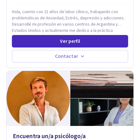
personalizada.
Hola, cuento con 21 años de labor clínico, trabajando con
problemáticas de Ansiedad, Estrés, depresión y adicciones.
Desarrollé mi profesión en varios centros de Argentina y
Estados Unidos y actualmente me dedico a la práctica
privada. Utilizo terapias cognitivas conductuales basadas en
Ver perfil
evidencia científica con comprobados resultados. Los
objetivos terapéuticos están centrados en brindar
herramientas concretas para el cambio, que permitan
Contactar
desarrollar nuevas habilidades y estrategias basadas en la
salud y calidad de vida.
Encuentra un/a psicólogo/a