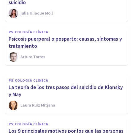
suicidio
​julia Uliaque Moll
PSICOLOGÍA CLÍNICA
Terapia de Reescritura de
PSICOLOGÍA CLÍNICA
Imágenes: características y
Psicosis puerperal o posparto: causas, síntomas y
funcionamiento
tratamiento
Arturo Torres
Nahum Montagud Rubio
PSICOLOGÍA CLÍNICA
La teoría de los tres pasos del suicidio de Klonsky
y May
Laura Ruiz Mitjana
PSICOLOGÍA CLÍNICA
Los 9 principales motivos por los que las personas