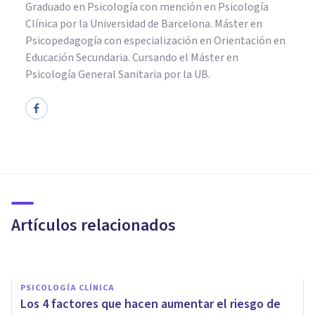
Graduado en Psicología con mención en Psicología
Clínica por la Universidad de Barcelona. Máster en
Psicopedagogía con especialización en Orientación en
Educación Secundaria. Cursando el Máster en
Psicología General Sanitaria por la UB.
PSICOLOGÍA CLÍNICA
Así es la intervención
psicológica en pacientes con
riesgo de suicidio
Artículos relacionados
​julia Uliaque Moll
PSICOLOGÍA CLÍNICA
Los 4 factores que hacen aumentar el riesgo de