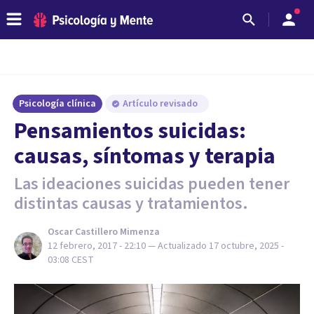
Psicología clínica
Artículo revisado
Pensamientos suicidas:
causas, síntomas y terapia
Las ideaciones suicidas pueden tener
distintas causas y tratamientos.
Oscar Castillero Mimenza
12 febrero, 2017 - 22:10
— Actualizado
17 octubre, 2025 -
03:08
CEST