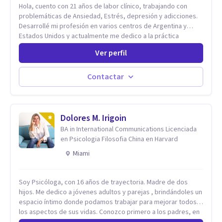
Hola, cuento con 21 años de labor clínico, trabajando con
problemáticas de Ansiedad, Estrés, depresión y adicciones.
Desarrollé mi profesión en varios centros de Argentina y
Estados Unidos y actualmente me dedico a la práctica
privada. Utilizo terapias cognitivas conductuales basadas en
Ver perfil
evidencia científica con comprobados resultados. Los
objetivos terapéuticos están centrados en brindar
herramientas concretas para el cambio, que permitan
Contactar
desarrollar nuevas habilidades y estrategias basadas en la
salud y calidad de vida.
Dolores M. Irigoin
BA in International Communications Licenciada
en Psicologia Filosofia China en Harvard
Miami
Soy Psicóloga, con 16 años de trayectoria. Madre de dos
hijos. Me dedico a jóvenes adultos y parejas , brindándoles un
espacio íntimo donde podamos trabajar para mejorar todos
los aspectos de sus vidas. Conozco primero a los padres, en
el caso de niños u adolescentes, para luego seguir la terapia