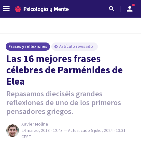
Frases y reflexiones
Artículo revisado
Las 16 mejores frases
célebres de Parménides de
Elea
Repasamos dieciséis grandes
reflexiones de uno de los primeros
pensadores griegos.
Xavier Molina
24 marzo, 2018 - 12:43
— Actualizado
5 julio, 2024 - 13:31
CEST