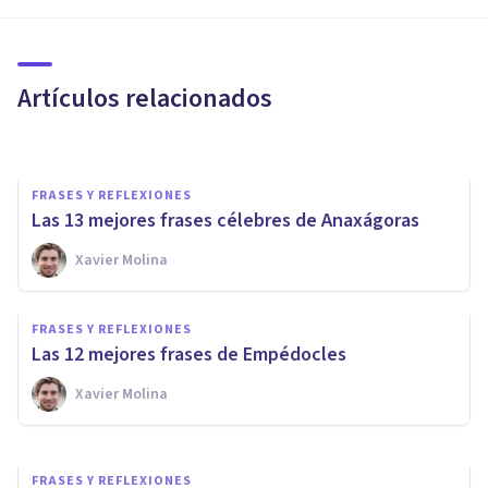
Las 24 mejores frases de
Demócrito, filósofo griego
Artículos relacionados
Xavier Molina
FRASES Y REFLEXIONES
Las 13 mejores frases célebres de Anaxágoras
Xavier Molina
FRASES Y REFLEXIONES
Las 13 mejores frases de
FRASES Y REFLEXIONES
Gorgias de Leontinos
Las 12 mejores frases de Empédocles
Xavier Molina
Xavier Molina
FRASES Y REFLEXIONES