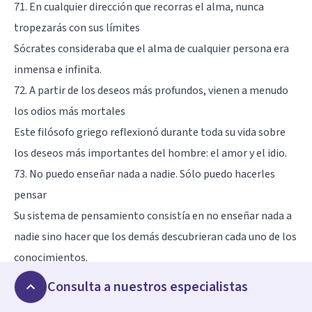
71. En cualquier dirección que recorras el alma, nunca
tropezarás con sus límites
Sócrates consideraba que el alma de cualquier persona era
inmensa e infinita.
72. A partir de los deseos más profundos, vienen a menudo
los odios más mortales
Este filósofo griego reflexionó durante toda su vida sobre
los deseos más importantes del hombre: el amor y el idio.
73. No puedo enseñar nada a nadie. Sólo puedo hacerles
pensar
Su sistema de pensamiento consistía en no enseñar nada a
nadie sino hacer que los demás descubrieran cada uno de los
conocimientos.
74. Comenzar bien no es poco, pero tampoco es mucho
Consulta a nuestros especialistas
Para llegar a la verdad, comenzar desde un buen punto de