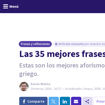
Menú
Frases y reflexiones
Artículo revisado
por nuestro eq
Las 35 mejores frase
Estas son los mejores aforism
griego.
Xavier Molina
24 marzo, 2018 - 20:27
— Actualizado
2 mayo, 2026 - 0
Comparte
Prio