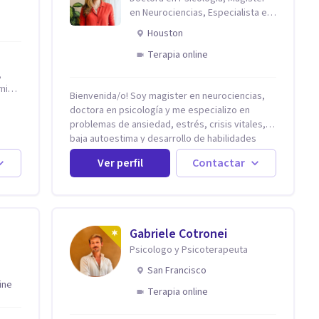
en Neurociencias, Especialista en
ansiedad y mindfulness
Houston
Terapia online
,
Bienvenida/o! Soy magister en neurociencias,
doctora en psicología y me especializo en
la
problemas de ansiedad, estrés, crisis vitales,
baja autoestima y desarrollo de habilidades
ca
para el bienestar emocional (acompaño además
Ver perfil
Contactar
problemáticas como la desregulación
emocional, tendencias perfeccionistas,
e
liderazgo, problemas de sueño, depresión,
entre otras).
e
Gabriele Cotronei
Psicologo y Psicoterapeuta
San Francisco
ine
Terapia online