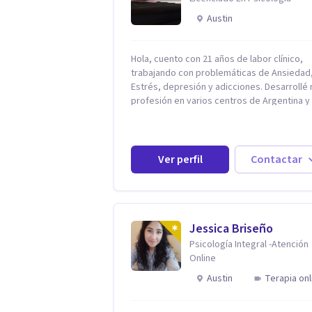
Austin
Hola, cuento con 21 años de labor clínico,
trabajando con problemáticas de Ansiedad
Estrés, depresión y adicciones. Desarrollé mi
profesión en varios centros de Argentina y
Estados Unidos y actualmente me dedico a 
práctica privada. Utilizo terapias cognitivas
conductuales basadas en evidencia científi
con comprobados resultados. Los objetivos
Ver perfil
Contactar
terapéuticos están centrados en brindar
herramientas concretas para el cambio, qu
permitan desarrollar nuevas habilidades y
estrategias basadas en la salud y calidad d
vida.
Jessica Briseño
Psicología Integral -Atención
Online
Austin
Terapia onl