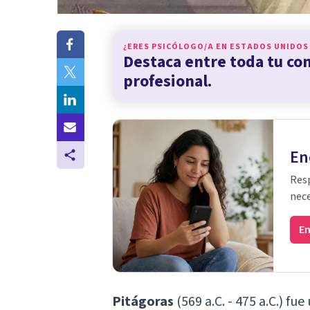
¿ERES PSICÓLOGO/A EN
ESTADOS UNIDOS
Destaca entre toda tu c
profesional.
En
Resp
nece
En
Pitágoras
(569 a.C. - 475 a.C.) fu