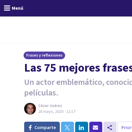
Menú
Frases y reflexiones
Las 75 mejores frase
Un actor emblemático, conocid
películas.
César Juárez
28 mayo, 2020 - 12:17
Comparte
Prio