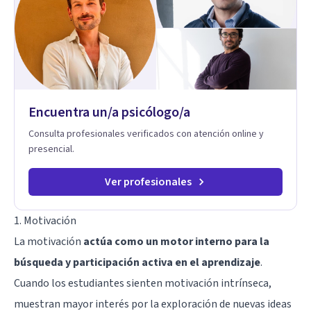
exploran las vivencias que aún condicionan el presente, se les
otorga un nuevo sentido y se transforma su impacto
emocional. De esta forma, los pacientes logran mayor
claridad sobre sí mismos, reducen significativamente su
sufrimiento y alcanzan cambios profundos y duraderos en su
vida y relaciones personales.
Encuentra un/a psicólogo/a
Consulta profesionales verificados con atención online y
presencial.
Ver profesionales
1. Motivación
La motivación
actúa como un motor interno para la
búsqueda y participación activa en el aprendizaje
.
Cuando los estudiantes sienten motivación intrínseca,
muestran mayor interés por la exploración de nuevas ideas