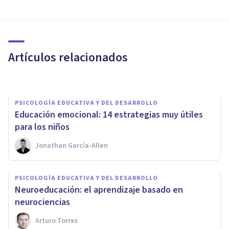
Cómo educar las emociones de
los niños, en 3 claves (y
beneficios)
Artículos relacionados
Bertrand Regader
PSICOLOGÍA EDUCATIVA Y DEL DESARROLLO
​Educación emocional: 14 estrategias muy útiles
para los niños
Jonathan García-Allen
PSICOLOGÍA EDUCATIVA Y DEL DESARROLLO
PSICOLOGÍA EDUCATIVA Y DEL DESARROLLO
¿Para qué sirve la Educación
​Neuroeducación: el aprendizaje basado en
Emocional?
neurociencias
Arturo Torres
Luisa Ramírez