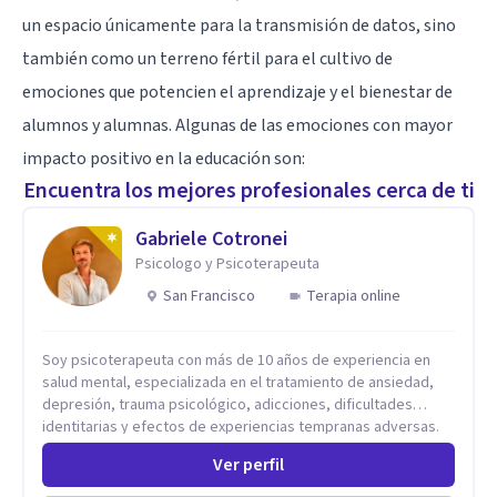
un espacio únicamente para la transmisión de datos, sino
también como un terreno fértil para el cultivo de
emociones que potencien el aprendizaje y el bienestar de
alumnos y alumnas. Algunas de las emociones con mayor
impacto positivo en la educación son:
Encuentra los mejores profesionales cerca de ti
Gabriele Cotronei
Psicologo y Psicoterapeuta
San Francisco
Terapia online
Soy psicoterapeuta con más de 10 años de experiencia en
salud mental, especializada en el tratamiento de ansiedad,
depresión, trauma psicológico, adicciones, dificultades
identitarias y efectos de experiencias tempranas adversas.
Ofrezco un espacio terapéutico seguro, confidencial y
Ver perfil
profundamente humano, donde el dolor emocional puede
transformarse en autoconocimiento, regulación emocional y