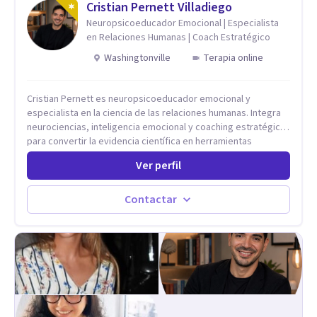
tu ritmo y posibilidades.
Cristian Pernett Villadiego
Neuropsicoeducador Emocional | Especialista
en Relaciones Humanas | Coach Estratégico
Washingtonville
Terapia online
Cristian Pernett es neuropsicoeducador emocional y
especialista en la ciencia de las relaciones humanas. Integra
neurociencias, inteligencia emocional y coaching estratégico
para convertir la evidencia científica en herramientas
prácticas que mejoran la forma en que las personas viven,
Ver perfil
aman, lideran y se comunican. Con más de 20 años de
experiencia, acompaña a personas, parejas y líderes en
procesos de desarrollo personal y profesional. Su trabajo se
Contactar
centra en la regulación emocional, las relaciones de pareja, la
comunicación efectiva y el liderazgo consciente. Su
metodología combina psicología contemporánea,
neurociencias y estrategias de cambio basadas en evidencia
para fortalecer la autoestima, desarrollar habilidades
socioemocionales y promover cambios sostenibles. Como
divulgador científico, acerca la psicología y las neurociencias
a la vida cotidiana mediante contenidos claros, rigurosos y