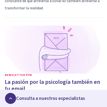
constante de que atreverse a soñar es también atreverse a
transformar la realidad.
NEWSLETTER PYM
La pasión por la psicología también en
tu email
Únete y recibe artículos y contenidos exclusivos
Consulta a nuestros especialistas