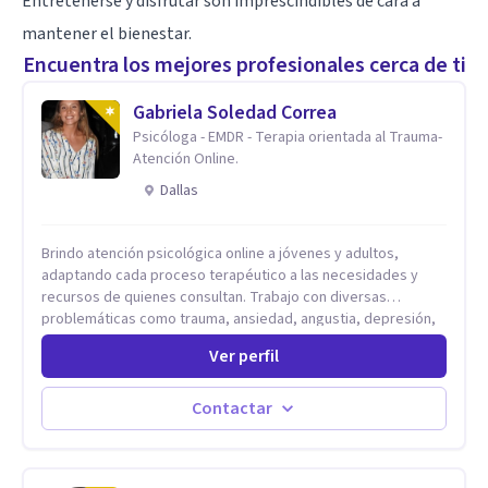
Entretenerse y disfrutar son imprescindibles de cara a
mantener el bienestar.
Encuentra los mejores profesionales cerca de ti
Gabriela Soledad Correa
Psicóloga - EMDR - Terapia orientada al Trauma-
Atención Online.
Dallas
Brindo atención psicológica online a jóvenes y adultos,
adaptando cada proceso terapéutico a las necesidades y
recursos de quienes consultan. Trabajo con diversas
problemáticas como trauma, ansiedad, angustia, depresión,
estrés, violencias, abuso sexual y procesos migratorios,
Ver perfil
entre otros. Ofrezco un espacio seguro, de escucha activa y
contención, comprometido con tu bienestar emocional y con
un enfoque centrado en el autoconocimiento y el aprendizaje
Contactar
mutuo. Mi manera de trabajar se enfoca principalmente en los
conflictos y malestares que emergen en el presente,
estableciendo objetivos graduales y flexibles, de acuerdo a