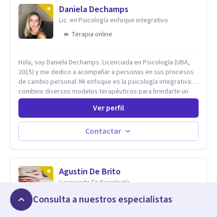
Daniela Dechamps
Lic. en Psicología enfoque integrativo
Terapia online
Hola, soy Daniela Dechamps. Licenciada en Psicología (UBA,
2015) y me dedico a acompañar a personas en sus procesos
de cambio personal. Mi enfoque es la psicología integrativa:
combino diversos modelos terapéuticos para brindarte un
espacio humano, seguro y libre de juicios, donde construimos
Ver perfil
juntas las herramientas prácticas que necesitas para tu
bienestar en el día a día. Aunque mi formación inicial es en
Terapia Cognitiva, he incorporado enfoques como el
Contactar
Mindfulness y la Terapia de Aceptación y Compromiso (ACT),
adaptando el tratamiento a tus necesidades particulares. Mi
trayectoria es internacional (Argentina, Estados Unidos,
Europa y Asia). Además, colaboré como psicóloga en
Agustin De Brito
Televisión Canaria, conectando con la realidad de las islas.
Licenciado En Psicología
Mis servicios son 100% online y accesibles. Si buscas un
Austin
Consulta a nuestros especialistas
espacio de escucha profesional y orientado a resultados,
empecemos.