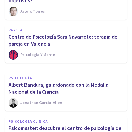
objetivos?
Arturo Torres
PSICOLOGÍA CLÍNICA
PAREJA
​Los 7 mejores Másters en
Centro de Psicología Sara Navarrete: terapia de
terapia psicológica
pareja en Valencia
Psicología Y Mente
Psicología Y Mente
PSICOLOGÍA
​Albert Bandura, galardonado con la Medalla
Nacional de la Ciencia
Jonathan García-Allen
PSICOLOGÍA CLÍNICA
Psicomaster: descubre el centro de psicología de