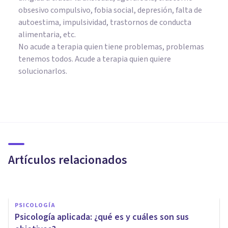
obsesivo compulsivo, fobia social, depresión, falta de
autoestima, impulsividad, trastornos de conducta
alimentaria, etc.
No acude a terapia quien tiene problemas, problemas
tenemos todos. Acude a terapia quien quiere
solucionarlos.
PSICOLOGÍA CLÍNICA
Terapia de duelo: ayuda
psicológica para afrontar el
adiós
Artículos relacionados
Bertrand Regader
PSICOLOGÍA
​Psicología aplicada: ¿qué es y cuáles son sus