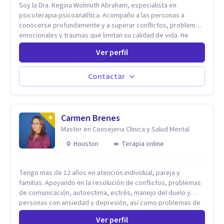
Soy la Dra. Regina Wolmuth Abraham, especialista en
psicoterapia psicoanalítica. Acompaño a las personas a
conocerse profundamente y a superar conflictos, problemas
emocionales y traumas que limitan su calidad de vida. He
trabajado en reconocidas instituciones como el Hospital
Ver perfil
Psiquiátrico San Rafael, Instituto Psiquiátrico MENDAO, San
Bernardino, Hospital Psiquiátrico Infantil y el Centro de
Integración Juvenil. Además, tuve el privilegio de colaborar
Contactar
en comunidades como Olivar del Conde y Xochimilco, lo que
me permitió conocer diversas realidades y necesidades.
Carmen Brenes
Master en Consejeria Clinica y Salud Mental
Houston
Terapia online
Tengo mas de 12 años en atención individual, pareja y
familias. Apoyando en la resolución de conflictos, problemas
de comunicación, autoestima, estrés, manejo del duelo y
personas con ansiedad y depresión, así como problemas de
conducta y comportamiento. Desarrollo de personas
Ver perfil
maximizando su potencial y elevando su desempeño.