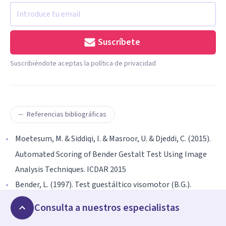
Suscríbete
Suscribiéndote aceptas la política de privacidad
Referencias bibliográficas
Moetesum, M. & Siddiqi, I. & Masroor, U. & Djeddi, C. (2015).
Automated Scoring of Bender Gestalt Test Using Image
Analysis Techniques. ICDAR 2015
Bender, L. (1997). Test guestáltico visomotor (B.G.).
Paidós. p. 15-16. ISBN 84-7509-308-6.
Consulta a nuestros especialistas