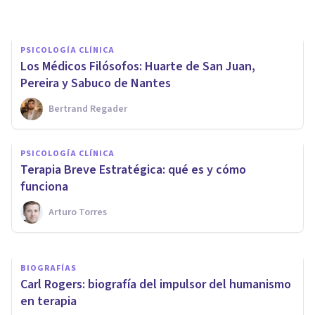
PSICOLOGÍA CLÍNICA
Los Médicos Filósofos: Huarte de San Juan,
Pereira y Sabuco de Nantes
Bertrand Regader
PSICOLOGÍA CLÍNICA
Terapia de redecisión de
PSICOLOGÍA CLÍNICA
Goulding: ¿cómo funciona y
Terapia Breve Estratégica: qué es y cómo
qué métodos usa?
funciona
Arturo Torres
Laura Ruiz Mitjana
BIOGRAFÍAS
Carl Rogers: biografía del impulsor del humanismo
en terapia