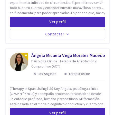
experimentar infinidad de circuntancias. El permitirnos sentir
todo nuestro cuerpo y entender nuestro maravilloso cerebro,
es fundamental para poder apreciarlas. Es por eso que, Nancy
Damian esta dispuesta a brindarte una mano amiga atravez de
Ver perfil
herramientas fundamentales para crecer y fortalecer tu
mente, alma y SER. El cómo percibimos y manejamos
nuestros diarios sucesos es el detonator que nos lleva al
Contactar
resultado de efectos impactantes que se nos quedaran
memorables. Ayudar a otros seres humanos a disfrutar de la
hermosa vida que hay, es mi placer y deleite ya que ser FELIZ
es derecho de toda la GENTE.
Ángela Micaela Vega Morales Macedo
Psicóloga Clínica | Terapia de Aceptación y
Compromiso (ACT)
Los Ángeles
Terapia online
(Therapy in Spanish/English) Soy Ángela, psicóloga clínica
(CPSP N.º 67633) y acompaño procesos terapéuticos desde
un enfoque profundo, humano y respetuoso. Mi formación
está basada en el modelo cognitivo-conductual y cuento con
especialización en Terapia de Aceptación y Compromiso
Ver perfil
(ACT), formada en Fundación Foro, Argentina. Estos estudios,