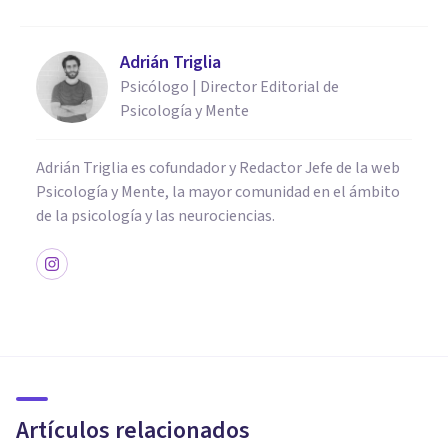
Adrián Triglia
Psicólogo | Director Editorial de
Psicología y Mente
Adrián Triglia es cofundador y Redactor Jefe de la web
Psicología y Mente, la mayor comunidad en el ámbito
de la psicología y las neurociencias.
PSICOLOGÍA CLÍNICA
La Terapia Racional Emotiva
Conductual (TREC) de Albert
Ellis
Artículos relacionados
Bertrand Regader