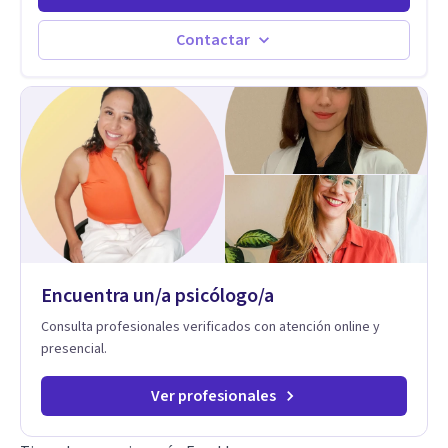
junto con mi desarrollo profesional, me han permitido
construir una base sólida desde la cual acompaño cada
Contactar
proceso con sensibilidad, criterio clínico y una mirada
integradora centrada en la persona. Mi enfoque se basa en la
Terapia de Aceptación y Compromiso (ACT), desde donde no
busco eliminar el malestar, sino transformar la relación que
tienes con lo que sientes y piensas. Acompaño a que puedas
sostener tu experiencia interna con mayor flexibilidad, sin
tener que luchar constantemente contigo. Integro también
herramientas como mindfulness, escritura terapéutica y
recursos creativos, que permiten acceder a niveles más
profundos de la experiencia, más allá de lo únicamente
racional.
Encuentra un/a psicólogo/a
Consulta profesionales verificados con atención online y
presencial.
Ver profesionales