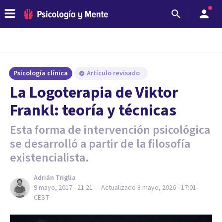
Psicología clínica
Artículo revisado
La Logoterapia de Viktor
Frankl: teoría y técnicas
Esta forma de intervención psicológica
se desarrolló a partir de la filosofía
existencialista.
Adrián Triglia
9 mayo, 2017 - 21:21
— Actualizado
8 mayo, 2026 - 17:01
CEST