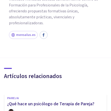
Formación para Profesionales de la Psicología,
ofreciendo propuestas formativas únicas,
absolutamente prácticas, vivenciales y
profesionalizadoras.
mensalus.es
PAREJA
Centro de Psicología Sara
Navarrete: terapia de pareja
en Valencia
Artículos relacionados
Psicología Y Mente
PAREJA
¿Qué hace un psicólogo de Terapia de Pareja?