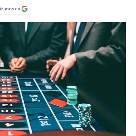
rízanos en