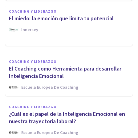
La importancia de la
COACHING Y LIDERAZGO
Inteligencia Emocional en el
El miedo: la emoción que limita tu potencial
Coaching
Innerkey
D'arte Human And Business School
COACHING Y LIDERAZGO
El Coaching como Herramienta para desarrollar
Inteligencia Emocional
Escuela Europea De Coaching
COACHING Y LIDERAZGO
¿Cuál es el papel de la Inteligencia Emocional en
nuestra trayectoria laboral?
Escuela Europea De Coaching