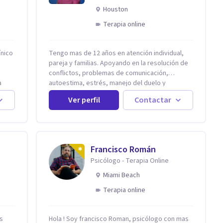
Houston
Terapia online
ínico
Tengo mas de 12 años en atención individual,
pareja y familias. Apoyando en la resolución de
conflictos, problemas de comunicación,
a
autoestima, estrés, manejo del duelo y
as
personas con ansiedad y depresión, así como
Ver perfil
Contactar
zar:
problemas de conducta y comportamiento.
 se
Desarrollo de personas maximizando su
potencial y elevando su desempeño.
no a
Estableciendo metas a corto y largo plazo, es
n
vital para la vida de cada uno tener su propia
Francisco Román
vision.
Psicólogo - Terapia Online
donde
Miami Beach
Terapia online
s
 de
is
Hola ! Soy francisco Roman, psicólogo con mas