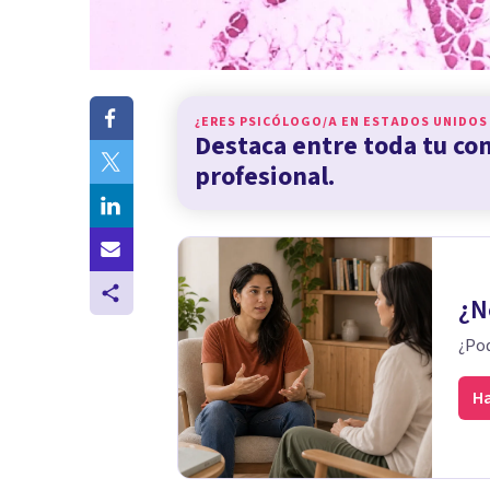
¿ERES PSICÓLOGO/A EN
ESTADOS UNIDOS
Destaca entre toda tu c
profesional.
¿N
¿Pod
Ha