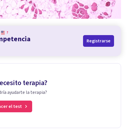
?
ompetencia
Registrarse
ecesito terapia?
ría ayudarte la terapia?
cer el test