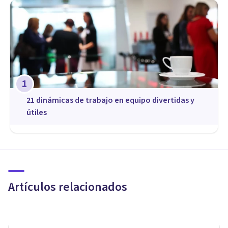
1
21 dinámicas de trabajo en equipo divertidas y
útiles
COACHING Y LIDERAZGO
El mejor consejo para alcanzar
tus metas del año nuevo
Artículos relacionados
Daniela Dechamps