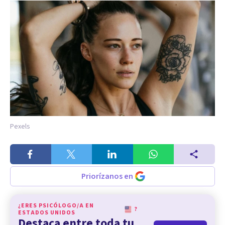
Pexels
Priorízanos en
¿ERES PSICÓLOGO/A EN
?
ESTADOS UNIDOS
Destaca entre toda tu