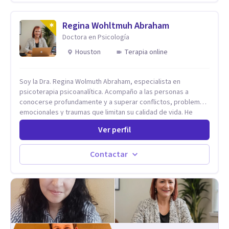
años de experiencia en el área de la Salud mental y he
trabajado en distintos contextos clínicos con niños,
Adolescentes y Adultos
Regina Wohltmuh Abraham
Doctora en Psicología
Houston
Terapia online
Soy la Dra. Regina Wolmuth Abraham, especialista en
psicoterapia psicoanalítica. Acompaño a las personas a
conocerse profundamente y a superar conflictos, problemas
emocionales y traumas que limitan su calidad de vida. He
trabajado en reconocidas instituciones como el Hospital
Ver perfil
Psiquiátrico San Rafael, Instituto Psiquiátrico MENDAO, San
Bernardino, Hospital Psiquiátrico Infantil y el Centro de
Integración Juvenil. Además, tuve el privilegio de colaborar
Contactar
en comunidades como Olivar del Conde y Xochimilco, lo que
me permitió conocer diversas realidades y necesidades.