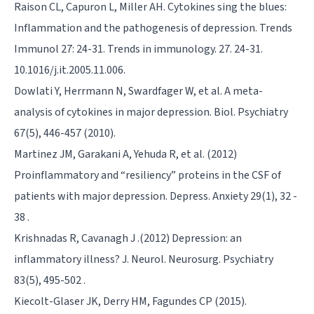
Raison CL, Capuron L, Miller AH. Cytokines sing the blues:
Inflammation and the pathogenesis of depression. Trends
Immunol 27: 24-31. Trends in immunology. 27. 24-31.
10.1016/j.it.2005.11.006.
Dowlati Y, Herrmann N, Swardfager W, et al. A meta-
analysis of cytokines in major depression. Biol. Psychiatry
67(5), 446-457 (2010).
Martinez JM, Garakani A, Yehuda R, et al. (2012)
Proinflammatory and “resiliency” proteins in the CSF of
patients with major depression. Depress. Anxiety 29(1), 32 -
38 .
Krishnadas R, Cavanagh J .(2012) Depression: an
inflammatory illness? J. Neurol. Neurosurg. Psychiatry
83(5), 495-502 .
Kiecolt-Glaser JK, Derry HM, Fagundes CP (2015).