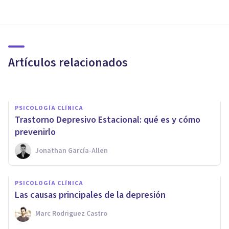
PSICOLOGÍA CLÍNICA
Síndrome serotoninérgico:
causas, síntomas y tratamiento
Artículos relacionados
Jonathan García-Allen
PSICOLOGÍA CLÍNICA
​Trastorno Depresivo Estacional: qué es y cómo
prevenirlo
Jonathan García-Allen
PSICOLOGÍA CLÍNICA
Teoría del malestar de la
PSICOLOGÍA CLÍNICA
depresión: qué es, y cómo
Las causas principales de la depresión
explica este trastorno
Marc Rodriguez Castro
Isabel Rovira Salvador