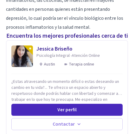
inflamatorios, las citocinas, se muestran en mayores
cantidades en personas quienes están presentando
depresión, lo cual podría ser el vínculo biológico entre los
procesos inflamatorios y la salud mental.
Encuentra los mejores profesionales cerca de ti
Jessica Briseño
Psicología Integral -Atención Online
Austin
Terapia online
¿Estas atravesando un momento difícil o estas deseando un
cambio en tu vida?... Te ofrezco un espacio abierto y
respetuoso donde podrás hablar con libertad y comenzar a
trabajar en lo que hoy te preocupa. Me especializo en
Trastornos de Ansiedad y a lo largo de mi experiencia
Ver perfil
profesional he acompañado a muchas Familias y Parejas con
distintas problemáticas como el manejo del estrés,
Autoestima, Gestión de la Ira, Depresión, Retos en la Crianza,
Contactar
Codependencia, Celos, entre otros. Cuento con más de 12