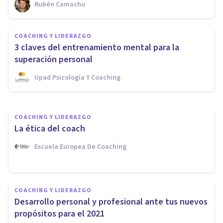
Rubén Camacho
COACHING Y LIDERAZGO
COACHING Y LIDERAZGO
Dar espacio y el trabajo con la
3 claves del entrenamiento mental para la
sombra
superación personal
Upad Psicología Y Coaching
Mireia Canet
COACHING Y LIDERAZGO
La ética del coach
Escuela Europea De Coaching
COACHING Y LIDERAZGO
Desarrollo personal y profesional ante tus nuevos
propósitos para el 2021