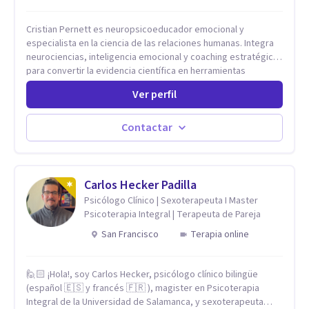
Cristian Pernett es neuropsicoeducador emocional y
especialista en la ciencia de las relaciones humanas. Integra
neurociencias, inteligencia emocional y coaching estratégico
para convertir la evidencia científica en herramientas
prácticas que mejoran la forma en que las personas viven,
Ver perfil
aman, lideran y se comunican. Con más de 20 años de
experiencia, acompaña a personas, parejas y líderes en
procesos de desarrollo personal y profesional. Su trabajo se
Contactar
centra en la regulación emocional, las relaciones de pareja, la
comunicación efectiva y el liderazgo consciente. Su
metodología combina psicología contemporánea,
neurociencias y estrategias de cambio basadas en evidencia
Carlos Hecker Padilla
para fortalecer la autoestima, desarrollar habilidades
Psicólogo Clínico | Sexoterapeuta I Master
socioemocionales y promover cambios sostenibles. Como
Psicoterapia Integral | Terapeuta de Pareja
divulgador científico, acerca la psicología y las neurociencias
San Francisco
Terapia online
a la vida cotidiana mediante contenidos claros, rigurosos y
aplicables, con el propósito de impulsar un bienestar integral.
🙋🏻 ¡Hola!, soy Carlos Hecker, psicólogo clínico bilingüe
(español 🇪🇸 y francés 🇫🇷 ), magister en Psicoterapia
Integral de la Universidad de Salamanca, y sexoterapeuta