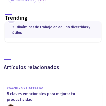
Trending
1
21 dinámicas de trabajo en equipo divertidas y
útiles
COACHING Y LIDERAZGO
Cómo superar las creencias
limitantes para tener éxito
como emprendedor
Artículos relacionados
Fastracktorefocus
COACHING Y LIDERAZGO
5 claves emocionales para mejorar tu
productividad