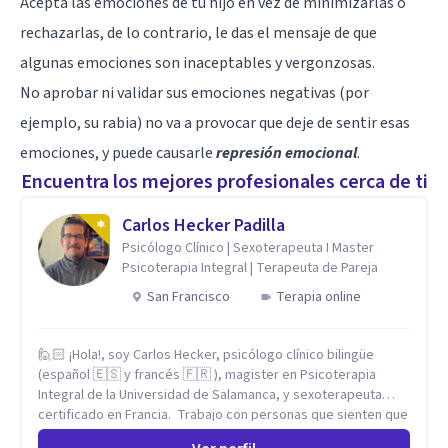
Acepta las emociones de tu hijo en vez de minimizarlas o
rechazarlas, de lo contrario, le das el mensaje de que
algunas emociones son inaceptables y vergonzosas.
No aprobar ni validar sus emociones negativas (por
ejemplo, su rabia) no va a provocar que deje de sentir esas
emociones, y puede causarle
represión emocional
.
Encuentra los mejores profesionales cerca de ti
Carlos Hecker Padilla
Psicólogo Clínico | Sexoterapeuta I Master
Psicoterapia Integral | Terapeuta de Pareja
San Francisco
Terapia online
🙋🏻 ¡Hola!, soy Carlos Hecker, psicólogo clínico bilingüe
(español 🇪🇸 y francés 🇫🇷 ), magister en Psicoterapia
Integral de la Universidad de Salamanca, y sexoterapeuta
certificado en Francia. Trabajo con personas que sienten que
algo en su vida dejó de calzar: ansiedad que se desborda,