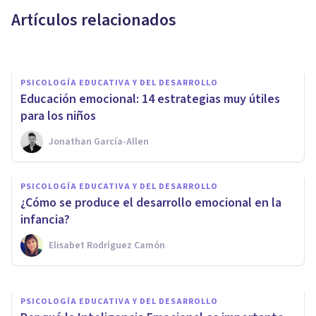
claves
Artículos relacionados
Llorenç Guilera I Agüera
PSICOLOGÍA EDUCATIVA Y DEL DESARROLLO
​Educación emocional: 14 estrategias muy útiles
para los niños
Jonathan García-Allen
PSICOLOGÍA EDUCATIVA Y DEL DESARROLLO
Cómo educar las emociones de
PSICOLOGÍA EDUCATIVA Y DEL DESARROLLO
los niños, en 3 claves (y
¿Cómo se produce el desarrollo emocional en la
beneficios)
infancia?
Elisabet Rodríguez Camón
Bertrand Regader
PSICOLOGÍA EDUCATIVA Y DEL DESARROLLO