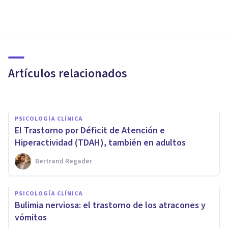
PSICOLOGÍA CLÍNICA
Apatía: síntomas y causas de
este sentimiento
Artículos relacionados
Oscar Castillero Mimenza
PSICOLOGÍA CLÍNICA
El Trastorno por Déficit de Atención e
Hiperactividad (TDAH), también en adultos
Bertrand Regader
PSICOLOGÍA CLÍNICA
Hiperprosexia: síntomas y
PSICOLOGÍA CLÍNICA
tratamiento de este trastorno
Bulimia nerviosa: el trastorno de los atracones y
atencional
vómitos