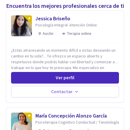
Encuentra los mejores profesionales cerca de ti
Jessica Briseño
Psicología Integral -Atención Online
Austin
Terapia online
¿Estas atravesando un momento difícil o estas deseando un
cambio en tu vida?... Te ofrezco un espacio abierto y
respetuoso donde podrás hablar con libertad y comenzar a
trabajar en lo que hoy te preocupa. Me especializo en
Trastornos de Ansiedad y a lo largo de mi experiencia
Ver perfil
profesional he acompañado a muchas Familias y Parejas con
distintas problemáticas como el manejo del estrés,
Autoestima, Gestión de la Ira, Depresión, Retos en la Crianza,
Contactar
Codependencia, Celos, entre otros. Cuento con más de 12
años de experiencia en el área de la Salud mental y he
trabajado en distintos contextos clínicos con niños,
Adolescentes y Adultos
María Concepción Alonzo García
Psicoterapia Cognitivo Conductual / Tanatología