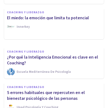
La importancia de la
COACHING Y LIDERAZGO
Inteligencia Emocional en el
El miedo: la emoción que limita tu potencial
Coaching
Innerkey
D'arte Human And Business School
COACHING Y LIDERAZGO
¿Por qué la Inteligencia Emocional es clave en el
Coaching?
Escuela Mediterránea De Psicología
COACHING Y LIDERAZGO
5 errores habituales que repercuten en el
bienestar psicológico de las personas
Upad Psicología Y Coaching