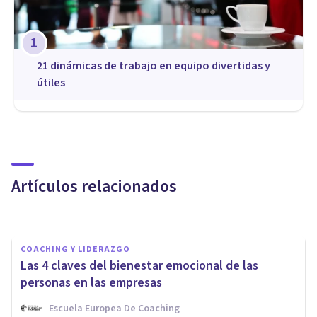
1
21 dinámicas de trabajo en equipo divertidas y
útiles
COACHING Y LIDERAZGO
¿Por qué elegir un Life Coach?
7 razones de peso
Artículos relacionados
Margarita Coca
COACHING Y LIDERAZGO
Las 4 claves del bienestar emocional de las
personas en las empresas
Escuela Europea De Coaching
COACHING Y LIDERAZGO