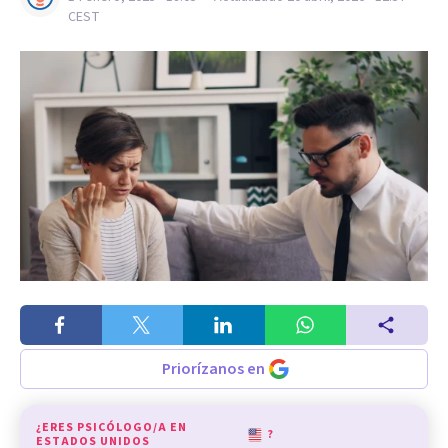
CEST
Priorízanos en
¿ERES PSICÓLOGO/A EN
?
ESTADOS UNIDOS