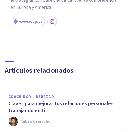
estrategias con base científica. Cuenta con presencia
en Europa y América.
www.iepp.es
PSICOLOGÍA SOCIAL Y RELACIONES PERSONALES
6 señales para detectar
dependencia emocional en las
relaciones de amistad
Artículos relacionados
Avance Psicólogos
COACHING Y LIDERAZGO
Claves para mejorar tus relaciones personales
trabajando en ti
Rubén Camacho
PSICOLOGÍA SOCIAL Y RELACIONES PERSONALES