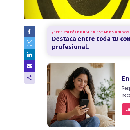
¿ERES PSICÓLOGO/A EN
ESTADOS UNIDOS
Destaca entre toda tu c
profesional.
En
Resp
nece
En