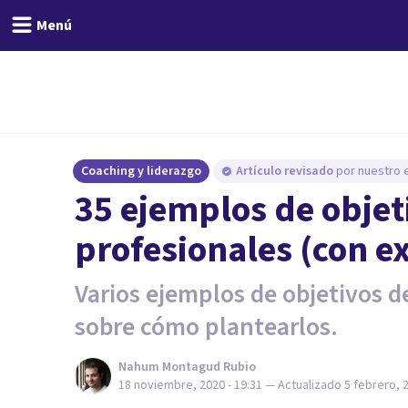
Menú
Coaching y liderazgo
Artículo revisado
por nuestro e
35 ejemplos de objeti
profesionales (con e
Varios ejemplos de objetivos d
sobre cómo plantearlos.
Nahum Montagud Rubio
18 noviembre, 2020 - 19:31
— Actualizado
5 febrero, 2