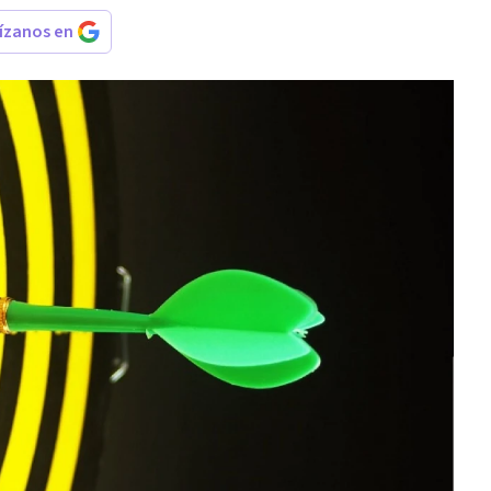
rízanos en